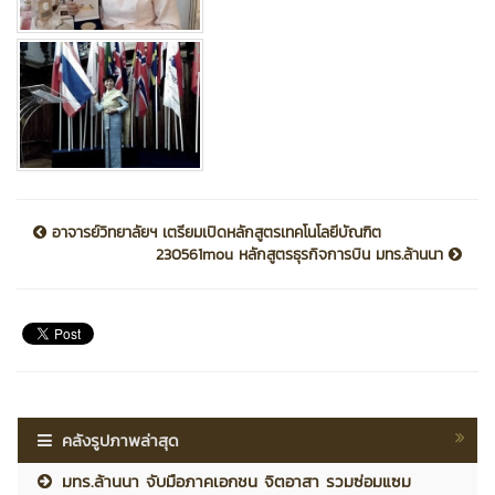
อาจารย์วิทยาลัยฯ เตรียมเปิดหลักสูตรเทคโนโลยีบัณฑิต
230561mou หลักสูตรธุรกิจการบิน มทร.ล้านนา
คลังรูปภาพล่าสุด
มทร.ล้านนา จับมือภาคเอกชน จิตอาสา รวมซ่อมแซม