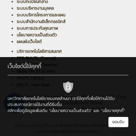
ระบบทะเบียนกลาง
ระบบบริหารงานบุคคล
ระบบบริหารโครงการและแผน
ระบบสำนักงานอิเล็กทรอนิกส์
ระบบการประกันคุณภาพ
นโยบายความเป็นส่วนตัว
แผนผังเว็บไซต์
บริการเทคโนโลยีสารสนเทศ
PPR RMUTL Channel
ARIT RMUTL Channel
เว็บไซต์นี้ใช้คุกกี้
Radio FM 97.25 MHz
RMUTL Library
RMUTL Help Desk
มหาวิทยาลัยเทคโนโลยีราชมงคลล้านนา : เลขที่ 128 ถนนห้วยแก้ว ตำบล
มหาวิทยาลัยเทคโนโลยีราชมงคลล้านนา เราใช้คุกกี้เพื่อให้ท่านได้รับ
ช้างเผือก อำเภอเมืองเชียงใหม่ จังหวัดเชียงใหม่ 50300
ประสบการณ์การใช้งานที่ดียิ่งขึ้น
โทรศัพท์ : 0 5392 1444 , อีเมล : saraban@rmutl.ac.th
คลิกเพื่อดูข้อมูลเพิ่มเติม
"นโยบายความเป็นส่วนตัว"
และ
"นโยบายคุกกี้"
ยอมรับ
ออกแบบและพัฒนาโดย
สำนักวิทยบริการและเทคโนโลยีสารสนเทศ
มหาวิทยาลัยเทคโนโลยีราชมงคลล้านนา