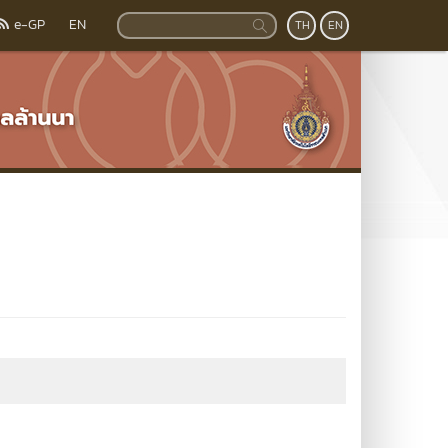
e-GP
EN
TH
EN