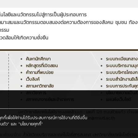
โนโลยีและนวัตกรรมไปสู่การเป็นผู้ประกอบการ
ี่เหมาะสมและนวัตกรรมตอบสนองต่อความต้องการของสังคม ชุมชน ท้องถ
ตกรรม
ดล้อมให้เกิดความยั่งยืน
ค้นหานักศึกษา
ระบบทะเบียนกลาง
หลักสูตรที่เปิดสอน
ระบบบริหารงานบุ
คำถามที่พบบ่อย
ระบบบริหารโครง
เว็บลิงค์
ระบบสำนักงานอิเล
สภามหาวิทยาลัย
ระบบการประกันค
สภาวิชาการ
นโยบายความเป็นส่
สภาคณาจารย์และข้าราชการ
แผนผังเว็บไซต์
มหาวิทยาลัยเทคโนโลยีราชมงคลล้านนา : เลขที่ 128 ถนนห้วยแก้ว ตำบลช
ี้เพื่อให้ท่านได้รับประสบการณ์การใช้งานที่ดียิ่งขึ้น
โทรศัพท์ : 0 5392 1444 , อีเมล : saraban@rmutl.ac.th
นตัว"
และ
"นโยบายคุกกี้"
ละพัฒนาโดย
สำนักวิทยบริการและเทคโนโลยีสารสนเทศ
มหาวิทยาลัยเทคโนโลยีราช