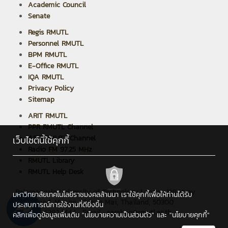
Academic Council
Senate
Regis RMUTL
Personnel RMUTL
BPM RMUTL
E-Office RMUTL
IQA RMUTL
Privacy Policy
Sitemap
ARIT RMUTL
PPR RMUTL Channel
ARIT RMUTL Channel
เว็บไซต์นี้ใช้คุกกี้
Radio FM 97.25 MHz
RMUTL Library
RMUTL Help Desk
Rajamangala University of Technology Lanna : 128 Huay
มหาวิทยาลัยเทคโนโลยีราชมงคลล้านนา เราใช้คุกกี้เพื่อให้ท่านได้รับ
Kaew Road, Muang, Chiang Mai, Thailand, 50300
ประสบการณ์การใช้งานที่ดียิ่งขึ้น
Tel : +66 5392 1444 , Email : saraban@rmutl.ac.th
คลิกเพื่อดูข้อมูลเพิ่มเติม
"นโยบายความเป็นส่วนตัว"
และ
"นโยบายคุกกี้"