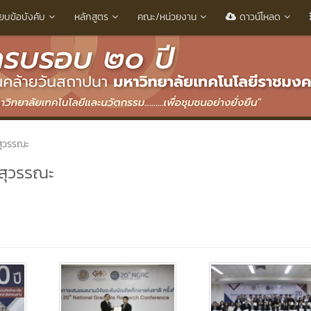
ียบข้อบังคับ
หลักสูตร
คณะ/หน่วยงาน
ดาวน์โหลด
สุวรรณะ
สุวรรณะ