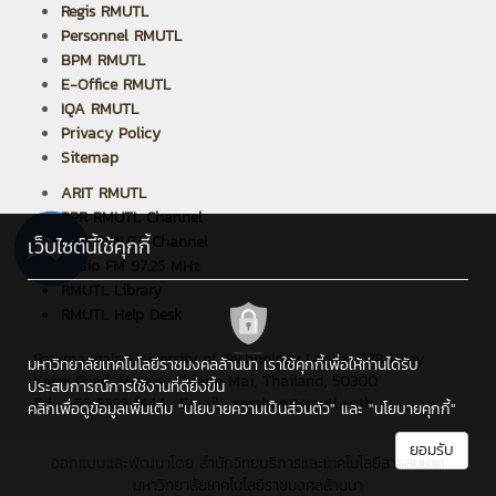
Regis RMUTL
Personnel RMUTL
BPM RMUTL
E-Office RMUTL
IQA RMUTL
Privacy Policy
Sitemap
ARIT RMUTL
PPR RMUTL Channel
ARIT RMUTL Channel
เว็บไซต์นี้ใช้คุกกี้
Radio FM 97.25 MHz
RMUTL Library
RMUTL Help Desk
Rajamangala University of Technology Lanna : 128 Huay
มหาวิทยาลัยเทคโนโลยีราชมงคลล้านนา เราใช้คุกกี้เพื่อให้ท่านได้รับ
Kaew Road, Muang, Chiang Mai, Thailand, 50300
ประสบการณ์การใช้งานที่ดียิ่งขึ้น
Tel : +66 5392 1444 , Email : saraban@rmutl.ac.th
คลิกเพื่อดูข้อมูลเพิ่มเติม
"นโยบายความเป็นส่วนตัว"
และ
"นโยบายคุกกี้"
ยอมรับ
ออกแบบและพัฒนาโดย
สำนักวิทยบริการและเทคโนโลยีสารสนเทศ
มหาวิทยาลัยเทคโนโลยีราชมงคลล้านนา