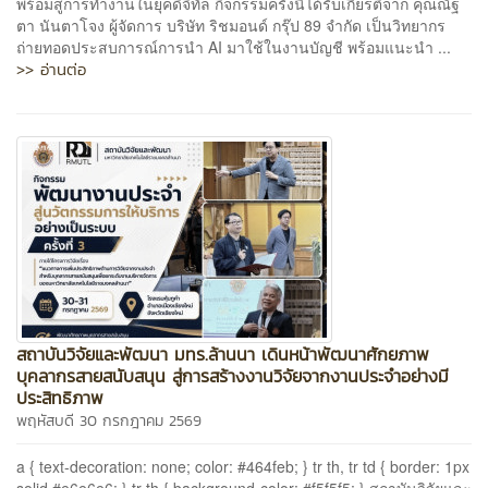
พร้อมสู่การทำงานในยุคดิจิทัล กิจกรรมครั้งนี้ได้รับเกียรติจาก คุณณัฐ
ตา นันตาโจง ผู้จัดการ บริษัท ริชมอนด์ กรุ๊ป 89 จำกัด เป็นวิทยากร
ถ่ายทอดประสบการณ์การนำ AI มาใช้ในงานบัญชี พร้อมแนะนำ ...
>> อ่านต่อ
สถาบันวิจัยและพัฒนา มทร.ล้านนา เดินหน้าพัฒนาศักยภาพ
บุคลากรสายสนับสนุน สู่การสร้างงานวิจัยจากงานประจำอย่างมี
ประสิทธิภาพ
พฤหัสบดี 30 กรกฎาคม 2569
a { text-decoration: none; color: #464feb; } tr th, tr td { border: 1px
solid #e6e6e6; } tr th { background-color: #f5f5f5; } สถาบันวิจัยและ