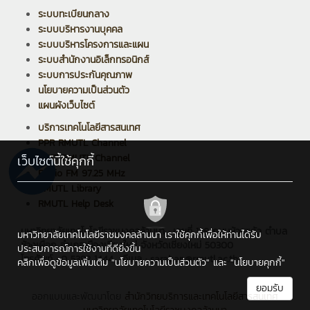
ระบบทะเบียนกลาง
ระบบบริหารงานบุคคล
ระบบบริหารโครงการและแผน
ระบบสำนักงานอิเล็กทรอนิกส์
ระบบการประกันคุณภาพ
นโยบายความเป็นส่วนตัว
แผนผังเว็บไซต์
บริการเทคโนโลยีสารสนเทศ
PPR RMUTL Channel
ARIT RMUTL Channel
เว็บไซต์นี้ใช้คุกกี้
Radio FM 97.25 MHz
RMUTL Library
RMUTL Help Desk
มหาวิทยาลัยเทคโนโลยีราชมงคลล้านนา : เลขที่ 128 ถนนห้วยแก้ว ตำบล
มหาวิทยาลัยเทคโนโลยีราชมงคลล้านนา เราใช้คุกกี้เพื่อให้ท่านได้รับ
ช้างเผือก อำเภอเมืองเชียงใหม่ จังหวัดเชียงใหม่ 50300
ประสบการณ์การใช้งานที่ดียิ่งขึ้น
โทรศัพท์ : 0 5392 1444 , อีเมล : saraban@rmutl.ac.th
คลิกเพื่อดูข้อมูลเพิ่มเติม
"นโยบายความเป็นส่วนตัว"
และ
"นโยบายคุกกี้"
ยอมรับ
ออกแบบและพัฒนาโดย
สำนักวิทยบริการและเทคโนโลยีสารสนเทศ