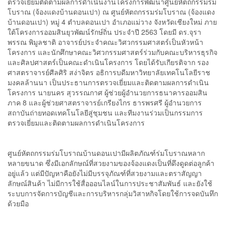
ตรวจเยี่ยมติดตามผลการดำเนินงานโครงการพัฒนาศูนย์หัตถกรรมร่ม
โบราณ (จ้องแดงบ้านดอนเปา) ณ ศูนย์หัตถกรรมร่มโบราณ (จ้องแดง
บ้านดอนเปา) หมู่ 4 ตำบลดอนเปา อำเภอแม่วาง จังหวัดเชียงใหม่ ภาย
ใต้โครงการออมสินยุวพัฒน์รักษ์ถิ่น ประจำปี 2563 โดยมี ดร.จุรา
พรรณ พิมูลชาติ อาจารย์ประจำคณะวิศวกรรมศาสตร์เป็นหัวหน้า
โครงการ และนักศึกษาคณะวิศวกรรมศาสตร์ร่วมกับคณะบริหารธุรกิจ
และศิลปศาสตร์เป็นคณะดำเนินโครงการ โดยได้รับเกียรติจาก รอง
ศาสตราจารย์ศีลศิริ สง่าจิตร อธิการบดีมหาวิทยาลัยเทคโนโลยีราช
มงคลล้านนา เป็นประธานการตรวจเยี่ยมและติดตามผลการดำเนิน
โครงการ นายนคร สุวรรณกาศ ผู้ช่วยผู้อำนวยการธนาคารออมสิน
ภาค 8 และผู้ช่วยศาสตราจารย์เกรียงไกร ธารพรศรี ผู้อำนวยการ
สถาบันถ่ายทอดเทคโนโลยีสู่ชุมชน และทีมงานร่วมเป็นกรรมการ
ตรวจเยี่ยมและติดตามผลการดำเนินโครงการ
ศูนย์หัตถกรรมร่มโบราณบ้านดอนเปามีผลิตภัณฑ์ร่มโบราณหลาก
หลายขนาด ซึ่งมีเอกลักษณ์ที่สวยงามของจ้องแดงเป็นที่ดึงดูดต่อลูกค้า
อยู่แล้ว แต่มีปัญหาคือยังไม่มีบรรจุภัณฑ์ที่สวยงามและตราสัญญา
ลักษณ์สินค้า ไม่มีการใช้สื่อออนไลน์ในการประชาสัมพันธ์ และยังใช้
ระบบการจัดการบัญชีและการบริหารกลุ่มวิสาหกิจโดยใช้การจดบันทึก
ด้วยมือ