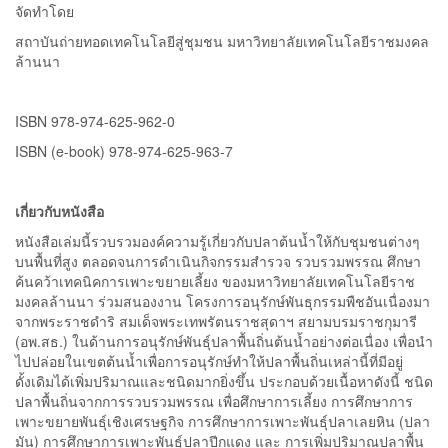
จัดทำโดย
สถาบันถ่ายทอดเทคโนโลยีสู่ชุมชน มหาวิทยาลัยเทคโนโลยีราชมงคล
ล้านนา
ISBN 978-974-625-962-0
ISBN (e-book) 978-974-625-963-7
เกี่ยวกับหนังสือ
หนังสือเล่มนี้รวบรวมองค์ความรู้เกี่ยวกับปลาต้นน้ำให้กับชุมชนต่างๆ
บนพื้นที่สูง ตลอดจนการดําเนินกิจกรรมสํารวจ รวบรวมพรรณ ศึกษา
ค้นคว้าเทคนิคการเพาะขยายเลี้ยง ของมหาวิทยาลัยเทคโนโลยีราช
มงคลล้านนา ร่วมสนองงาน โครงการอนุรักษ์พันธุกรรมพืชอันเนื่องมา
จากพระราชดําริ สมเด็จพระเทพรัตนราชสุดาฯ สยามบรมราชกุมารี
(อพ.สธ.) ในด้านการอนุรักษ์พันธุ์ปลาพื้นถิ่นต้นน้ำอย่างต่อเนื่อง เพื่อนํา
ไปปล่อยในเขตต้นน้ำเพื่อการอนุรักษ์ทําให้ปลาพื้นถิ่นเหล่านี้ที่มีอยู่
ดั้งเดิมได้เพิ่มปริมาณและชนิดมากยิ่งขึ้น ประกอบด้วยเนื้อหาดังนี้ ชนิด
ปลาพื้นถิ่นจากการรวบรวมพรรณ เพื่อศึกษาการเลี้ยง การศึกษาการ
เพาะขยายพันธุ์เชิงเศรษฐกิจ การศึกษาการเพาะพันธุ์ปลาเลยหิน (ปลา
มัน) การศึกษาการเพาะพันธุ์ปลาปีกแดง และ การเพิ่มปริมาณปลาพื้น