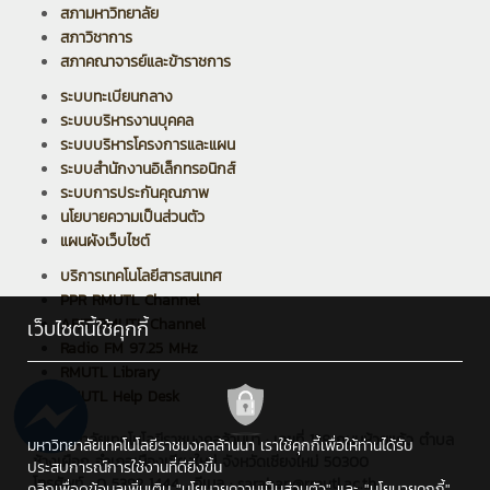
สภามหาวิทยาลัย
สภาวิชาการ
สภาคณาจารย์และข้าราชการ
ระบบทะเบียนกลาง
ระบบบริหารงานบุคคล
ระบบบริหารโครงการและแผน
ระบบสำนักงานอิเล็กทรอนิกส์
ระบบการประกันคุณภาพ
นโยบายความเป็นส่วนตัว
แผนผังเว็บไซต์
บริการเทคโนโลยีสารสนเทศ
PPR RMUTL Channel
ARIT RMUTL Channel
เว็บไซต์นี้ใช้คุกกี้
Radio FM 97.25 MHz
RMUTL Library
RMUTL Help Desk
มหาวิทยาลัยเทคโนโลยีราชมงคลล้านนา : เลขที่ 128 ถนนห้วยแก้ว ตำบล
มหาวิทยาลัยเทคโนโลยีราชมงคลล้านนา เราใช้คุกกี้เพื่อให้ท่านได้รับ
ช้างเผือก อำเภอเมืองเชียงใหม่ จังหวัดเชียงใหม่ 50300
ประสบการณ์การใช้งานที่ดียิ่งขึ้น
โทรศัพท์ : 0 5392 1444 , อีเมล : saraban@rmutl.ac.th
คลิกเพื่อดูข้อมูลเพิ่มเติม
"นโยบายความเป็นส่วนตัว"
และ
"นโยบายคุกกี้"