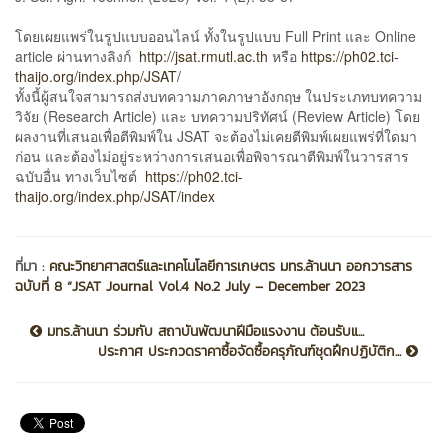
โดยเผยแพร่ในรูปแบบออนไลน์ ทั้งในรูปแบบ Full Print และ Online
article ผ่านทางลิงก์
http://jsat.rmutl.ac.th
หรือ
https://ph02.tci-
thaijo.org/index.php/JSAT/
ทั้งนี้ผู้สนใจสามารถส่งบทความภาคภาษาอังกฤษ ในประเภทบทความ
วิจัย (Research Article) และ บทความปริทัศน์ (Review Article) โดย
ผลงานที่เสนอเพื่อตีพิมพ์ใน JSAT จะต้องไม่เคยตีพิมพ์เผยแพร่ที่ใดมา
ก่อน และต้องไม่อยู่ระหว่างการเสนอเพื่อพิจารณาตีพิมพ์ในวารสาร
ฉบับอื่น ทางเว็บไซต์
https://ph02.tci-
thaijo.org/index.php/JSAT/index
ที่มา :
คณะวิทยาศาสตร์และเทคโนโลยีการเกษตร มทร.ล้านนา ออกวารสาร
ฉบับที่ 8 “JSAT Journal Vol.4 No.2 July – December 2023
มทร.ล้านนา ร่วมกับ สถาบันพัฒนาฝีมือแรงงาน ต้อนรับแ...
ประกาศ ประกวดราคาซื้อจัดซื้อครุภัณฑ์ชุดฝึกปฏิบัติก...