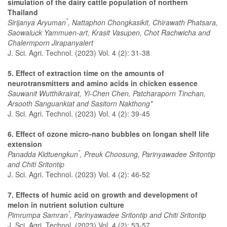
simulation of the dairy cattle population of northern
Thailand
*
Sirijanya Aryuman
, Nattaphon Chongkasikit, Chirawath Phatsara,
Saowaluck Yammuen-art, Krasit Vasupen, Chot Rachwicha and
Chalermporn Jirapanyalert
J. Sci. Agri. Technol. (2023) Vol. 4 (2): 31-38
5. Effect of extraction time on the amounts of
neurotransmitters and amino acids in chicken essence
Sauwanit Wutthikrairat, Yi-Chen Chen, Patcharaporn Tinchan,
Arsooth Sanguankiat and Sasitorn Nakthong*
J. Sci. Agri. Technol. (2023) Vol. 4 (2): 39-45
6. Effect of ozone micro-nano bubbles on longan shelf life
extension
*
Panadda Kidtuengkun
, Preuk Choosung, Parinyawadee Sritontip
and Chiti Sritontip
J. Sci. Agri. Technol. (2023) Vol. 4 (2): 46-52
7. Effects of humic acid on growth and development of
melon in nutrient solution culture
*
Pimrumpa Samran
, Parinyawadee Sritontip and Chiti Sritontip
J. Sci. Agri. Technol. (2023) Vol. 4 (2): 53-57