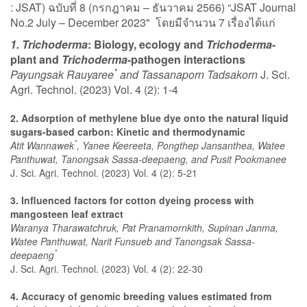
: JSAT) ฉบับที่ 8 (กรกฎาคม – ธันวาคม 2566) “JSAT Journal
No.2 July – December 2023" โดยมีจำนวน 7 เรื่องได้แก่
1. Trichoderma
: Biology, ecology and
Trichoderma
-
plant and
Trichoderma
-pathogen interactions
*
Payungsak Rauyaree
and Tassanaporn Tadsakorn
J. Sci.
Agri. Technol. (2023) Vol. 4 (2): 1-4
2. Adsorption of methylene blue dye onto the natural liquid
sugars-based carbon: Kinetic and thermodynamic
*
Atit Wannawek
, Yanee Keereeta, Pongthep Jansanthea, Watee
Panthuwat, Tanongsak Sassa-deepaeng, and Pusit Pookmanee
J. Sci. Agri. Technol. (2023) Vol. 4 (2): 5-21
3. Influenced factors for cotton dyeing process with
mangosteen leaf extract
Waranya Tharawatchruk, Pat Pranamornkith, Supinan Janma,
Watee Panthuwat, Narit Funsueb and Tanongsak Sassa-
*
deepaeng
J. Sci. Agri. Technol. (2023) Vol. 4 (2): 22-30
4. Accuracy of genomic breeding values estimated from