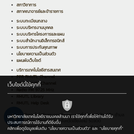
สภาวิชาการ
สภาคณาจารย์และข้าราชการ
ระบบทะเบียนกลาง
ระบบบริหารงานบุคคล
ระบบบริหารโครงการและแผน
ระบบสำนักงานอิเล็กทรอนิกส์
ระบบการประกันคุณภาพ
นโยบายความเป็นส่วนตัว
แผนผังเว็บไซต์
บริการเทคโนโลยีสารสนเทศ
PPR RMUTL Channel
ARIT RMUTL Channel
เว็บไซต์นี้ใช้คุกกี้
Radio FM 97.25 MHz
RMUTL Library
RMUTL Help Desk
มหาวิทยาลัยเทคโนโลยีราชมงคลล้านนา : เลขที่ 128 ถนนห้วยแก้ว ตำบล
มหาวิทยาลัยเทคโนโลยีราชมงคลล้านนา เราใช้คุกกี้เพื่อให้ท่านได้รับ
ช้างเผือก อำเภอเมืองเชียงใหม่ จังหวัดเชียงใหม่ 50300
ประสบการณ์การใช้งานที่ดียิ่งขึ้น
โทรศัพท์ : 0 5392 1444 , อีเมล : saraban@rmutl.ac.th
คลิกเพื่อดูข้อมูลเพิ่มเติม
"นโยบายความเป็นส่วนตัว"
และ
"นโยบายคุกกี้"