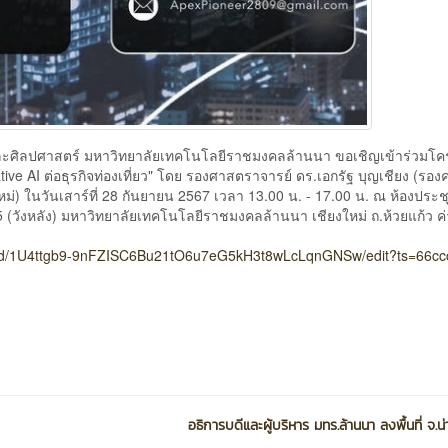
และศิลปศาสตร์ มหาวิทยาลัยเทคโนโลยีราชมงคลล้านนา ขอเชิญเข้าร่วมโ
ve AI ต่อธุรกิจท่องเที่ยว" โดย รองศาสตราจารย์ ดร.เอกรัฐ บุญเชียง (รอ
่) ในวันเสาร์ที่ 28 กันยายน 2567 เวลา 13.00 น. - 17.00 น. ณ ห้องประช
5 (วังหลัง) มหาวิทยาลัยเทคโนโลยีราชมงคลล้านนา เชียงใหม่ ถ.ห้วยแก้ว ค
ms/d/1U4ttgb9-9nFZISC6Bu21tO6u7eG5kH3t8wLcLqnGNSw/edit?ts=66cc
อธิการบดีและผู้บริหาร มทร.ล้านนา ลงพื้นที่ จ.น่า