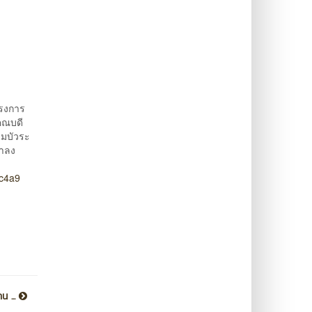
ครงการ
งคณบดี
ุมบัวระ
่าลง
c4a9
น ...