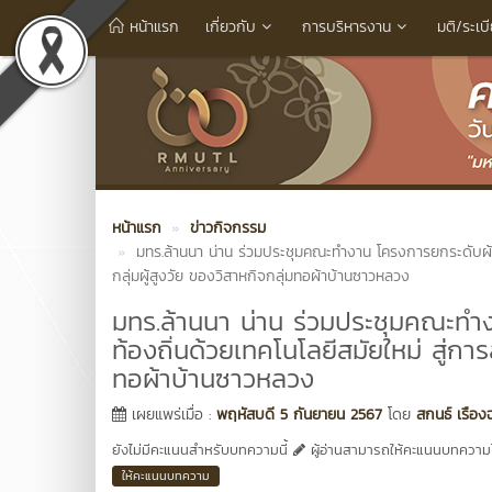
หน้าแรก
เกี่ยวกับ
การบริหารงาน
มติ/ระเบ
หน้าแรก
ข่าวกิจกรรม
มทร.ล้านนา น่าน ร่วมประชุมคณะทำงาน โครงการยกระดับผ้า
กลุ่มผู้สูงวัย ของวิสาหกิจกลุ่มทอผ้าบ้านซาวหลวง
มทร.ล้านนา น่าน ร่วมประชุมคณะท
ท้องถิ่นด้วยเทคโนโลยีสมัยใหม่ สู่การ
ทอผ้าบ้านซาวหลวง
เผยแพร่เมื่อ :
พฤหัสบดี 5 กันยายน 2567
โดย
สกนธ์ เรือง
ยังไม่มีคะแนนสำหรับบทความนี้
ผู้อ่านสามารถให้คะแนนบทความได
ให้คะแนนบทความ