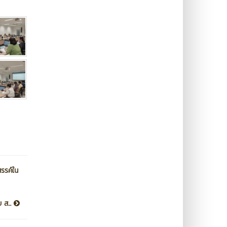
รรค์ใน
 ส...