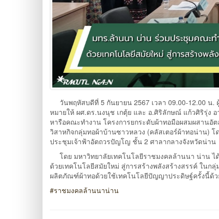
วันพฤหัสบดีที่ 5 กันยายน 2567 เวลา 09.00-12.00 น.
หมายให้ ผศ.ดร.นงนุช เกตุ้ย และ อ.ศิริลักษณ์ แก้วศิริ
หารือคณะทำงาน โครงการยกระดับผ้าทอมือผสมผสานอัตลักษณ์
วิสาหกิจกลุ่มทอผ้าบ้านซาวหลวง (คลัสเตอร์ผ้าทอน่าน) โ
ประชุมเจ้าฟ้าอัตถวรปัญโญ ชั้น 2 ศาลากลางจังหวัดน่าน
โดย มหาวิทยาลัยเทคโนโลยีราชมงคลล้านนา น่าน ได้น
ด้วยเทคโนโลยีสมัยใหม่ สู่การสร้างพลังสร้างสรรค์ ในกลุ
ผลิตภัณฑ์ผ้าทอด้วยใช้เทคโนโลยีปัญญาประดิษฐ์ครั้งนี้ด้ว
#ราชมงคลล้านนาน่าน