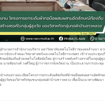
 ผู้อำนวยการสำนักงานบริหาร มหาวิทยาลัยเทคโนโลยีราชมงคลล้านนา น่
รุ่ง อาจารย์ประจำคณะวิทยาศาสตร์และเทคโนโลยีการเกษตร เข้าร่วมประชุมป
ท้องถิ่นด้วยเทคโนโลยีสมัยใหม่ สู่การสร้างพลังสร้างสรรค์ในกลุ่มผู้สูง
ดย นายชัยนรงค์ วงศ์ใหญ่ ผู้ว่าราชการจังหวัดน่าน เป็นประธานการประชุม
ำเสนอรายละเอียดโครงการยกระดับผลิตภัณฑ์ผ้าทอมือผสมผสานอัตลักษณ์ท
่มผู้สูงวัยของวิสาหกิจชุมชนกลุ่มทอผ้าบ้านซาวหลวง เพื่อเป็นแนวทางพัฒนา
ย