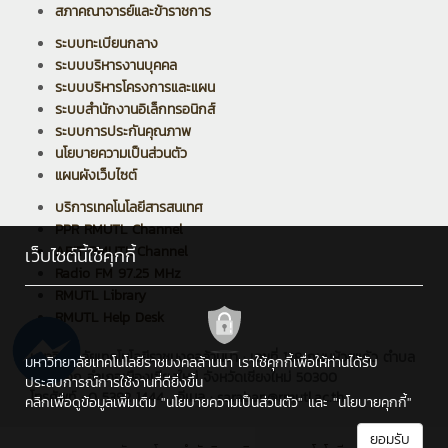
สภาคณาจารย์และข้าราชการ
ระบบทะเบียนกลาง
ระบบบริหารงานบุคคล
ระบบบริหารโครงการและแผน
ระบบสำนักงานอิเล็กทรอนิกส์
ระบบการประกันคุณภาพ
นโยบายความเป็นส่วนตัว
แผนผังเว็บไซต์
บริการเทคโนโลยีสารสนเทศ
PPR RMUTL Channel
ARIT RMUTL Channel
เว็บไซต์นี้ใช้คุกกี้
Radio FM 97.25 MHz
RMUTL Library
RMUTL Help Desk
มหาวิทยาลัยเทคโนโลยีราชมงคลล้านนา : เลขที่ 128 ถนนห้วยแก้ว ตำบล
มหาวิทยาลัยเทคโนโลยีราชมงคลล้านนา เราใช้คุกกี้เพื่อให้ท่านได้รับ
ช้างเผือก อำเภอเมืองเชียงใหม่ จังหวัดเชียงใหม่ 50300
ประสบการณ์การใช้งานที่ดียิ่งขึ้น
โทรศัพท์ : 0 5392 1444 , อีเมล : saraban@rmutl.ac.th
คลิกเพื่อดูข้อมูลเพิ่มเติม
"นโยบายความเป็นส่วนตัว"
และ
"นโยบายคุกกี้"
ยอมรับ