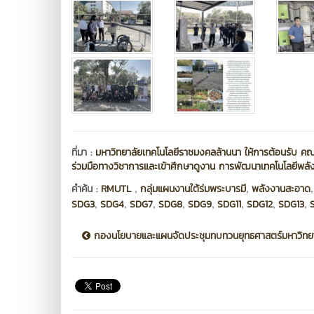
ที่มา :
มหาวิทยาลัยเทคโนโลยีราชมงคลล้านนา ให้การต้อนรับ คณ
ร่วมมือทางวิชาการและเข้าศึกษาดูงาน การพัฒนาเทคโนโลยีพลั
,
,
คำค้น :
RMUTL
กลุ่มแผนงานใต้ร่มพระบารมี
พลังงานสะอาด
,
,
,
,
,
,
,
,
SDG3
SDG4
SDG7
SDG8
SDG9
SDG11
SDG12
SDG13
กองนโยบายและแผนจัดประชุมทบทวนยุทธศาสตร์มหาวิทยาล