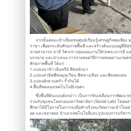
จากนั้นคณะเข้าเยี่ยมชมศูนย์เรียนรู้เศรษฐกิจพอเพียง 
ราชา เพื่อยกระดับศักยภาพพื้นที่ และสร้างต้นแบบอยู่ดี
นายสามารถ สาลี วิศวกร กลุ่มแผนงานใต้ร่มพระบารมี แล
บรรยาย และนำเสนอ การถ่ายทอดวิถีการผสมผสานเกษตรทฤษ
ศักยภาพพื้นที่ ได้แก่
1.แปลงนาข้าวอินทรีย์ พืชหลังนา
2.แปลงสาธิตพืชหมุนเวียน พืชทางเลือก และพืชทดแทน
3.แปลงผักสวนครัว รั้วกินได้
4.พื้นที่ทดลองเทคโนโลยีเกษตร
ซึ่งพื้นที่ต้นแบบดังกล่าว เป็นการขับเคลื่อนการพัฒนา
ร่วมกับชุมชนโดยรอบมหาวิทยาลัยฯ (Social Lab) โดยผสานอ
ศึกษาได้มีโอกาสในการลงมือทำจริงจนเกิดความเข้าใจอย่าง
อด และขยายผล นำเอาเทคโนโลยีและรูปแบบการบริหารจัด