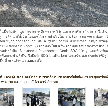
ป็นพื้นที่สนับสนุน การจัดการศึกษา การวิจัย และการบริการวิชาการ ซึ่งเป็น
การพัฒนาที่ยั่งยืน โดยมุ่งให้ความสำคัญในการปรับสมดุลแห่งการพัฒนา 3 
ภายใต้แผนบูรณาการความร่วมมือและรูปแบบการพัฒนาด้วยหลักปรัชญาเศรษฐ
างอาชีพ ขจัดความยากจน ยุติความหิวโหย สร้างความมั่นคงทางอาหาร ยกระด
ย่างยั่งยืน (Sustainable Development Goals, SDGs) ในรูปแบบพันธกิจส
ฒนาอย่างยั่งยืนเชิงพื้นที่ (SDG localization) โดยสร้างหลักประกันให้มี
ื้นที่ มทร.ล้านนา ดอยสะเก็ด
รับ คณะผู้บริหาร และนักศึกษา วิทยาลัยเกษตรและเทคโนโลยีพะเยา ประชุมหารือเพ
ีพลังงานสะอาด และเทคโนโลยีฟาร์มอัจฉริยะ