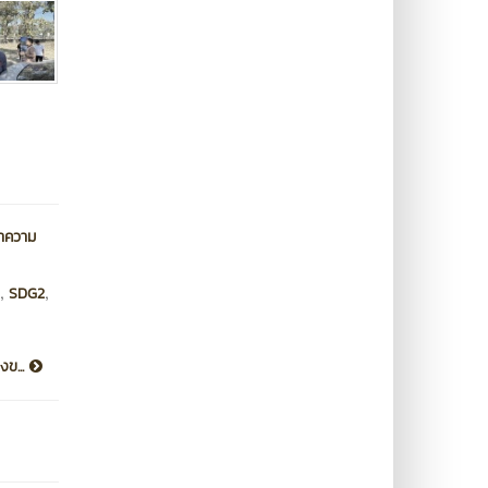
นาความ
,
,
SDG2
งข...