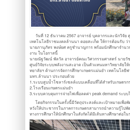
วันที่ 12 ธันวาคม 2567 อาจารย์ บุคลากรและนักวิจัย 
เทคโนโลยีราชมงคลล้านนา ดอยสะเก็ด ให้การต้อนรับ ว่า
นายภานุภัทร พงษ์ยศ ครูชำนาญการ พร้อมนักศึกษาจำนวน 
งาน ในโอกาสนี้
นายณัฐวัฒน์ พัลวัล อาจารย์คณะวิศวกรรมศาสตร์ นายวัชร
ศูนย์วิจัยระบบพลังงานสะอาด เป็นตัวแทนมหาวิทยาลัย
ทยาลัยฯ ด้านการจัดการศึกษาเกษตรแม่นยำ เทคโนโลยีฟ
มทร.ล้านนา ประกอบด้วย
1.ระบบสูบน้ำโซลาร์เซลล์แบบเคลื่อนที่ได้สำหรับเกษตรก
2.โรงเรือนเกษตรแม่นยำ
3.ระบบควบคุมการจ่ายไฟเพื่อลดค่า peak demand ระบ
โดยกิจกรรมในครั้งนี้มีวัตถุประสงค์และเป้าหมายเพื่อพั
หวังให้ประชากรในภาคการเกษตรสามารถนำความรู้ไปพัฒน
ทางการศึกษาให้นักศึกษาในสังกัดได้มีเส้นทางศึกษาต่อในร