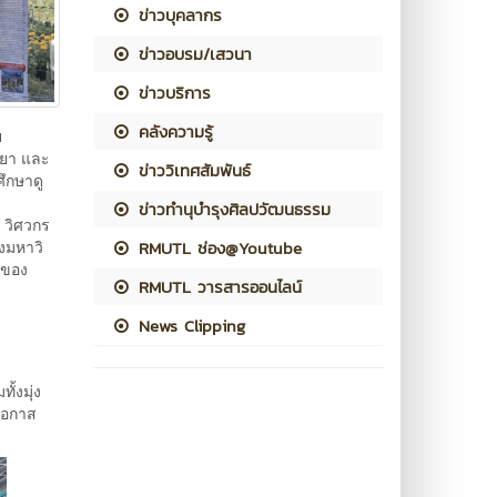
ข่าวบุคลากร
ข่าวอบรม/เสวนา
ข่าวบริการ
คลังความรู้
ย
เยา และ
ข่าววิเทศสัมพันธ์
ึกษาดู
ข่าวทำนุบำรุงศิลปวัฒนธรรม
 วิศวกร
RMUTL ช่อง@Youtube
งมหาวิ
 ของ
RMUTL วารสารออนไลน์
News Clipping
้งมุ่ง
โอกาส