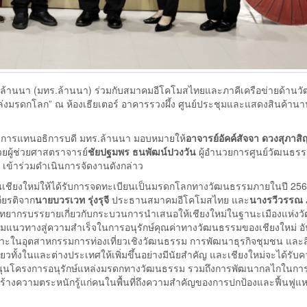
ลล้านนา (มทร.ล้านนา) ร่วมกับสมาคมอีโคโมสไทยและภาคีเครือข่ายด้าน
นแหล่งมรดกโลก” ณ ห้องเธียเตอร์ อาคารรวงผึ้ง ศูนย์ประชุมและแสดงสินค้าน
การแทนอธิการบดี มทร.ล้านนา มอบหมายให้
อาจารย์อัคค์สัจจา ดวงสุภาสิ
้วยผู้ช่วยศาสตราจารย์
ชัยปฐมพร ธนพัฒน์ปวงวัน
ผู้อำนวยการศูนย์วัฒนธรร
ข้าร่วมดำเนินการจัดงานดังกล่าว
ดันเชียงใหม่ให้ได้รับการจดทะเบียนเป็นมรดกโลกทางวัฒนธรรมภายในปี 256
กียรติจาก
นายบวรเวท รุ่งรุจี
ประธานสมาคมอีโคโมสไทย และ
นางรวีวรรณ 
ิทยากรบรรยายเกี่ยวกับกระบวนการนำเสนอให้เชียงใหม่ในฐานะเมืองแห่ง
มแนวทางสู่ความสำเร็จในการอนุรักษ์คุณค่าทางวัฒนธรรมของเชียงใหม่ อ
ฉพาะในอุตสาหกรรมการท่องเที่ยวเชิงวัฒนธรรม การพัฒนาธุรกิจชุมชน และส
เที่ยวทั้งในและต่างประเทศให้เพิ่มขึ้นอย่างมีนัยสำคัญ และเชียงใหม่จะได้รับ
สนุนโครงการอนุรักษ์แหล่งมรดกทางวัฒนธรรม รวมถึงการพัฒนากลไกในกา
สร้างความตระหนักรู้แก่คนในพื้นที่ถึงความสำคัญของการปกป้องและฟื้นฟูแ