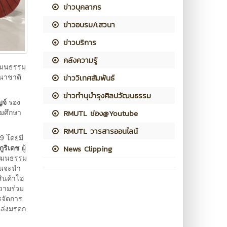
ข่าวบุคลากร
ข่าวอบรม/เสวนา
ข่าวบริการ
คลังความรู้
วัฒนธรรม
านาชาติ
ข่าววิเทศสัมพันธ์
ข่าวทำนุบำรุงศิลปวัฒนธรรม
ญจ์
รอง
มศึกษา
RMUTL ช่อง@Youtube
RMUTL วารสารออนไลน์
9 โดยมี
ภูริเดช
ผู้
News Clipping
วัฒนธรรม
ันจะนำ
ินค้าโอ
ความร่วม
รจัดการ
หล่งมรดก