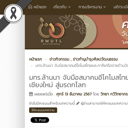
หน้าแรก
เกี่ยวกับ
การบริหารงาน
มติ/ระเบ
หน้าแรก
ข่าวกิจกรรม
, ข่าวทำนุบำรุงศิลปวัฒนธรรม
มทร.ล้านนา จับมือสมาคมอีโคโมสไทยและภาคีเครือข่ายด้านว
มทร.ล้านนา จับมือสมาคมอีโคโมสไท
เชียงใหม่ สู่มรดกโลก
เผยแพร่เมื่อ :
ศุกร์ 13 ธันวาคม 2567
โดย
วิทยา กวีวิทยาภร
ยังไม่มีคะแนนสำหรับบทความนี้
ผู้อ่านสามารถให้คะแนนบทความได
ให้คะแนนบทความ