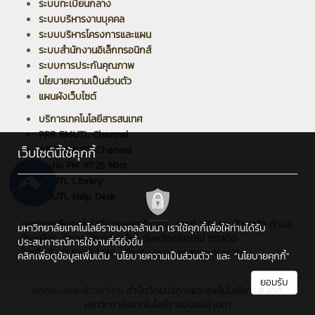
ระบบทะเบียนกลาง
ระบบบริหารงานบุคคล
ระบบบริหารโครงการและแผน
ระบบสำนักงานอิเล็กทรอนิกส์
ระบบการประกันคุณภาพ
นโยบายความเป็นส่วนตัว
แผนผังเว็บไซต์
บริการเทคโนโลยีสารสนเทศ
PPR RMUTL Channel
ARIT RMUTL Channel
เว็บไซต์นี้ใช้คุกกี้
Radio FM 97.25 MHz
RMUTL Library
RMUTL Help Desk
มหาวิทยาลัยเทคโนโลยีราชมงคลล้านนา : เลขที่ 128 ถนนห้วยแก้ว ตำบล
มหาวิทยาลัยเทคโนโลยีราชมงคลล้านนา เราใช้คุกกี้เพื่อให้ท่านได้รับ
ช้างเผือก อำเภอเมืองเชียงใหม่ จังหวัดเชียงใหม่ 50300
ประสบการณ์การใช้งานที่ดียิ่งขึ้น
โทรศัพท์ : 0 5392 1444 , อีเมล : saraban@rmutl.ac.th
คลิกเพื่อดูข้อมูลเพิ่มเติม
"นโยบายความเป็นส่วนตัว"
และ
"นโยบายคุกกี้"
ยอมรับ
ออกแบบและพัฒนาโดย
สำนักวิทยบริการและเทคโนโลยีสารสนเทศ
มหาวิทยาลัยเทคโนโลยีราชมงคลล้านนา