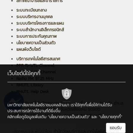
สภาคณาจารย์และข้าราชการ
ระบบทะเบียนกลาง
ระบบบริหารงานบุคคล
ระบบบริหารโครงการและแผน
ระบบสำนักงานอิเล็กทรอนิกส์
ระบบการประกันคุณภาพ
นโยบายความเป็นส่วนตัว
แผนผังเว็บไซต์
บริการเทคโนโลยีสารสนเทศ
PPR RMUTL Channel
ARIT RMUTL Channel
เว็บไซต์นี้ใช้คุกกี้
Radio FM 97.25 MHz
RMUTL Library
RMUTL Help Desk
มหาวิทยาลัยเทคโนโลยีราชมงคลล้านนา : เลขที่ 128 ถนนห้วยแก้ว ตำบล
มหาวิทยาลัยเทคโนโลยีราชมงคลล้านนา เราใช้คุกกี้เพื่อให้ท่านได้รับ
ช้างเผือก อำเภอเมืองเชียงใหม่ จังหวัดเชียงใหม่ 50300
ประสบการณ์การใช้งานที่ดียิ่งขึ้น
โทรศัพท์ : 0 5392 1444 , อีเมล : saraban@rmutl.ac.th
คลิกเพื่อดูข้อมูลเพิ่มเติม
"นโยบายความเป็นส่วนตัว"
และ
"นโยบายคุกกี้"
ยอมรับ
ออกแบบและพัฒนาโดย
สำนักวิทยบริการและเทคโนโลยีสารสนเทศ