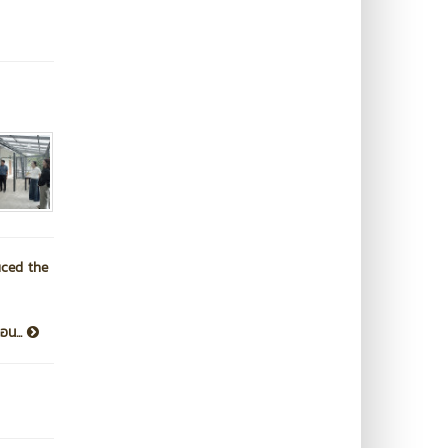
uced the
อน...