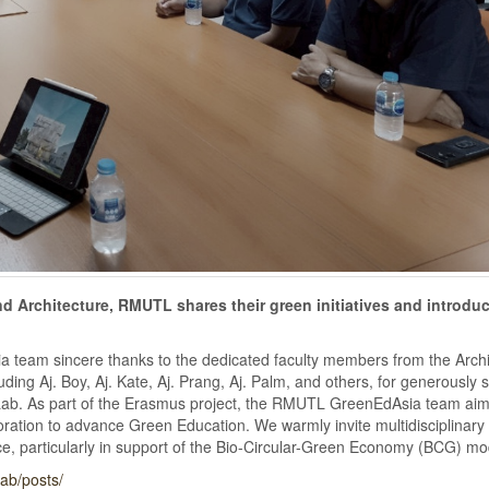
nd Architecture, RMUTL shares their green initiatives and introdu
eam sincere thanks to the dedicated faculty members from the Archi
ding Aj. Boy, Aj. Kate, Aj. Prang, Aj. Palm, and others, for generously 
le Lab. As part of the Erasmus project, the RMUTL GreenEdAsia team aim
boration to advance Green Education. We warmly invite multidisciplinar
nce, particularly in support of the Bio-Circular-Green Economy (BCG) mo
ab/posts/