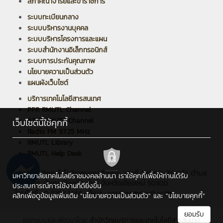
สภาคณาจารย์และข้าราชการ
ระบบทะเบียนกลาง
ระบบบริหารงานบุคคล
ระบบบริหารโครงการและแผน
ระบบสำนักงานอิเล็กทรอนิกส์
ระบบการประกันคุณภาพ
นโยบายความเป็นส่วนตัว
แผนผังเว็บไซต์
บริการเทคโนโลยีสารสนเทศ
PPR RMUTL Channel
ARIT RMUTL Channel
เว็บไซต์นี้ใช้คุกกี้
Radio FM 97.25 MHz
RMUTL Library
RMUTL Help Desk
มหาวิทยาลัยเทคโนโลยีราชมงคลล้านนา : เลขที่ 128 ถนนห้วยแก้ว ตำบล
มหาวิทยาลัยเทคโนโลยีราชมงคลล้านนา เราใช้คุกกี้เพื่อให้ท่านได้รับ
ช้างเผือก อำเภอเมืองเชียงใหม่ จังหวัดเชียงใหม่ 50300
ประสบการณ์การใช้งานที่ดียิ่งขึ้น
โทรศัพท์ : 0 5392 1444 , อีเมล : saraban@rmutl.ac.th
คลิกเพื่อดูข้อมูลเพิ่มเติม
"นโยบายความเป็นส่วนตัว"
และ
"นโยบายคุกกี้"
ยอมรับ
ออกแบบและพัฒนาโดย
สำนักวิทยบริการและเทคโนโลยีสารสนเทศ