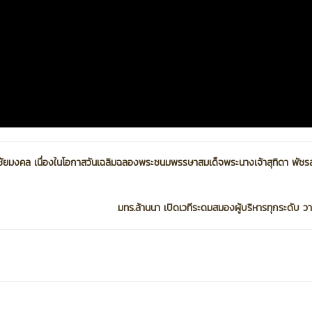
ัยมงคล เนื่องในโอกาสวันเฉลิมฉลองพระชนมพรรษาสมเด็จพระนางเจ้าสุทิดา พัชรส
มทร.ล้านนา เปิดเวทีระดมสมองผู้บริหารทุกระดับ วาง