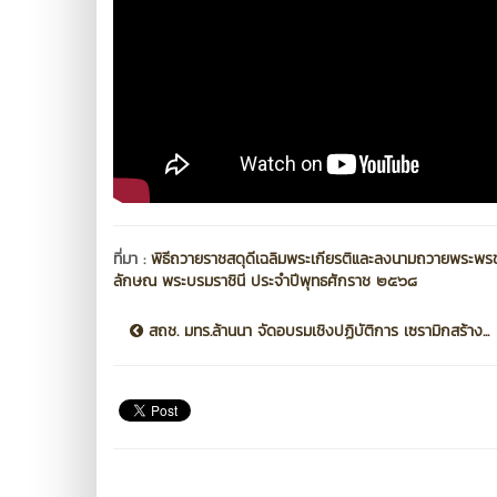
ที่มา :
พิธีถวายราชสดุดีเฉลิมพระเกียรติและลงนามถวายพระพรช
ลักษณ พระบรมราชินี ประจำปีพุทธศักราช ๒๕๖๘
สถช. มทร.ล้านนา จัดอบรมเชิงปฏิบัติการ เซรามิกสร้าง...