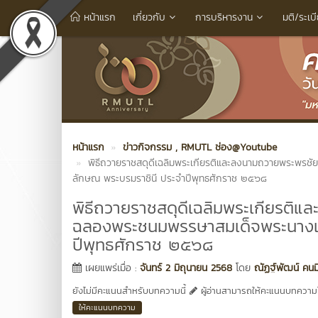
หน้าแรก
เกี่ยวกับ
การบริหารงาน
มติ/ระเบ
หน้าแรก
ข่าวกิจกรรม
, RMUTL ช่อง@Youtube
พิธีถวายราชสดุดีเฉลิมพระเกียรติและลงนามถวายพระพรชัย
ลักษณ พระบรมราชินี ประจำปีพุทธศักราช ๒๕๖๘
พิธีถวายราชสดุดีเฉลิมพระเกียรติแ
ฉลองพระชนมพรรษาสมเด็จพระนางเจ้
ปีพุทธศักราช ๒๕๖๘
เผยแพร่เมื่อ :
จันทร์ 2 มิถุนายน 2568
โดย
ณัฏฐ์พัฒน์ คน
ยังไม่มีคะแนนสำหรับบทความนี้
ผู้อ่านสามารถให้คะแนนบทความได
ให้คะแนนบทความ