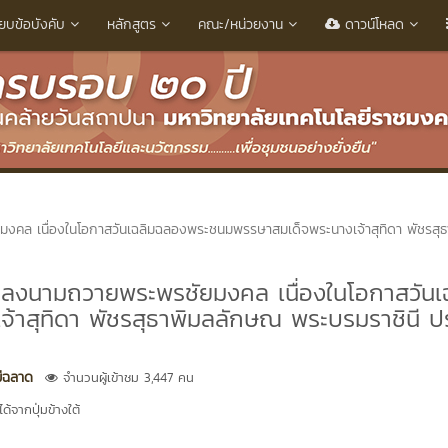
ียบข้อบังคับ
หลักสูตร
คณะ/หน่วยงาน
ดาวน์โหลด
มงคล เนื่องในโอกาสวันเฉลิมฉลองพระชนมพรรษาสมเด็จพระนางเจ้าสุทิดา พัชรสุธ
ละลงนามถวายพระพรชัยมงคล เนื่องในโอกาสวันเ
าสุทิดา พัชรสุธาพิมลลักษณ พระบรมราชินี ป
มีฉลาด
จำนวนผู้เข้าชม 3,447 คน
้จากปุ่มข้างใต้