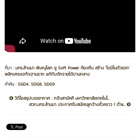
ที่มา :
มทร.ล้านนา พิษณุโลก ชู Soft Power ท้องถิ่น สร้าง 'โดมิโนตัวแรก'
พลิกเศรษฐกิจฐานราก แก้กับดักรายได้ปานกลาง
,
,
คำค้น :
SGD4
SDG8
SDG9
วิดีโอสรุปบรรยากาศ : กฐินสามัคคี มหาวิทยาลัยเทคโนโ...
สวก.มทร.ล้านนา ประกาศรับสมัครลูกจ้างชั่วคราว 1 ตำแ...