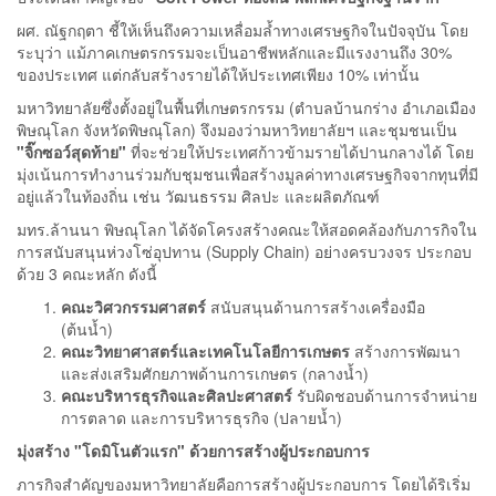
ผศ. ณัฐกฤตา ชี้ให้เห็นถึงความเหลื่อมล้ำทางเศรษฐกิจในปัจจุบัน โดย
ระบุว่า แม้ภาคเกษตรกรรมจะเป็นอาชีพหลักและมีแรงงานถึง 30%
ของประเทศ แต่กลับสร้างรายได้ให้ประเทศเพียง 10% เท่านั้น
มหาวิทยาลัยซึ่งตั้งอยู่ในพื้นที่เกษตรกรรม (ตำบลบ้านกร่าง อำเภอเมือง
พิษณุโลก จังหวัดพิษณุโลก) จึงมองว่ามหาวิทยาลัยฯ และชุมชนเป็น
"
จิ๊กซอว์สุดท้าย"
ที่จะช่วยให้ประเทศก้าวข้ามรายได้ปานกลางได้ โดย
มุ่งเน้นการทำงานร่วมกับชุมชนเพื่อสร้างมูลค่าทางเศรษฐกิจจากทุนที่มี
อยู่แล้วในท้องถิ่น เช่น วัฒนธรรม ศิลปะ และผลิตภัณฑ์
มทร.ล้านนา พิษณุโลก ได้จัดโครงสร้างคณะให้สอดคล้องกับภารกิจใน
การสนับสนุนห่วงโซ่อุปทาน (Supply Chain) อย่างครบวงจร ประกอบ
ด้วย 3 คณะหลัก ดังนี้
คณะวิศวกรรมศาสตร์
สนับสนุนด้านการสร้างเครื่องมือ
(ต้นน้ำ)
คณะวิทยาศาสตร์และเทคโนโลยีการเกษตร
สร้างการพัฒนา
และส่งเสริมศักยภาพด้านการเกษตร (กลางน้ำ)
คณะบริหารธุรกิจและศิลปะศาสตร์
รับผิดชอบด้านการจำหน่าย
การตลาด และการบริหารธุรกิจ (ปลายน้ำ)
มุ่งสร้าง "โดมิโนตัวแรก" ด้วยการสร้างผู้ประกอบการ
ภารกิจสำคัญของมหาวิทยาลัยคือการสร้างผู้ประกอบการ โดยได้ริเริ่ม