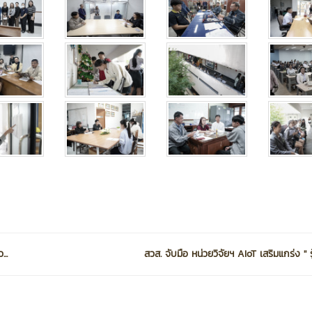
..
สวส. จับมือ หน่วยวิจัยฯ AIoT เสริมแกร่ง '' รู้