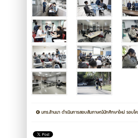
มทร.ล้านนา ดำเนินการสอบสัมภาษณ์นักศึกษาใหม่ รอบโคว.