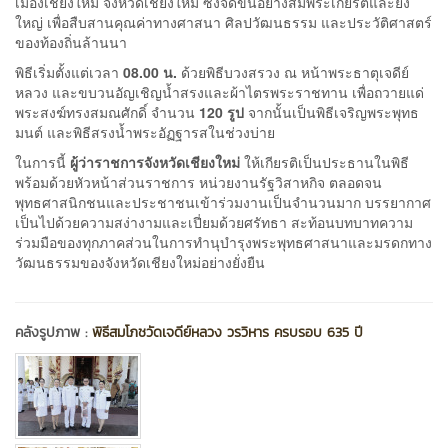
เมืองเชียงใหม่ จังหวัดเชียงใหม่ ซึ่งจัดขึ้นอย่างสมพระเกียรติและยิ่ง
ใหญ่ เพื่อสืบสานคุณค่าทางศาสนา ศิลปวัฒนธรรม และประวัติศาสตร์
ของท้องถิ่นล้านนา
พิธีเริ่มตั้งแต่เวลา
08.00 น.
ด้วยพิธีบวงสรวง ณ หน้าพระธาตุเจดีย์
หลวง และขบวนอัญเชิญน้ำสรงและผ้าไตรพระราชทาน เพื่อถวายแด่
พระสงฆ์ทรงสมณศักดิ์ จำนวน
120 รูป
จากนั้นเป็นพิธีเจริญพระพุทธ
มนต์ และพิธีสรงน้ำพระอัฏฐารสในช่วงบ่าย
ในการนี้
ผู้ว่าราชการจังหวัดเชียงใหม่
ให้เกียรติเป็นประธานในพิธี
พร้อมด้วยหัวหน้าส่วนราชการ หน่วยงานรัฐวิสาหกิจ ตลอดจน
พุทธศาสนิกชนและประชาชนเข้าร่วมงานเป็นจำนวนมาก บรรยากาศ
เป็นไปด้วยความสง่างามและเปี่ยมด้วยศรัทธา สะท้อนบทบาทความ
ร่วมมือของทุกภาคส่วนในการทำนุบำรุงพระพุทธศาสนาและมรดกทาง
วัฒนธรรมของจังหวัดเชียงใหม่อย่างยั่งยืน
คลังรูปภาพ :
พิธีสมโภชวัดเจดีย์หลวง วรวิหาร ครบรอบ 635 ปี