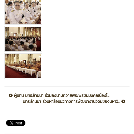
ผู้แทน มทร.ล้านนา ร่วมลงนามถวายพระพรชัยมงคลเนื่องใ...
มทร.ล้านนา ร่วมหารือแนวทางการพัฒนางานวิจัยของมหาวิ...