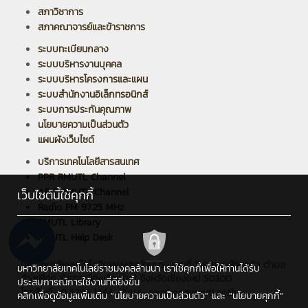
สภาวิชาการ
สภาคณาจารย์และข้าราชการ
ระบบทะเบียนกลาง
ระบบบริหารงานบุคคล
ระบบบริหารโครงการและแผน
ระบบสำนักงานอิเล็กทรอนิกส์
ระบบการประกันคุณภาพ
นโยบายความเป็นส่วนตัว
แผนผังเว็บไซต์
บริการเทคโนโลยีสารสนเทศ
PPR RMUTL Channel
ARIT RMUTL Channel
เว็บไซต์นี้ใช้คุกกี้
Radio FM 97.25 MHz
RMUTL Library
RMUTL Help Desk
มหาวิทยาลัยเทคโนโลยีราชมงคลล้านนา : เลขที่ 128 ถนนห้วยแก้ว ตำบล
มหาวิทยาลัยเทคโนโลยีราชมงคลล้านนา เราใช้คุกกี้เพื่อให้ท่านได้รับ
ช้างเผือก อำเภอเมืองเชียงใหม่ จังหวัดเชียงใหม่ 50300
ประสบการณ์การใช้งานที่ดียิ่งขึ้น
โทรศัพท์ : 0 5392 1444 , อีเมล : saraban@rmutl.ac.th
คลิกเพื่อดูข้อมูลเพิ่มเติม
"นโยบายความเป็นส่วนตัว"
และ
"นโยบายคุกกี้"