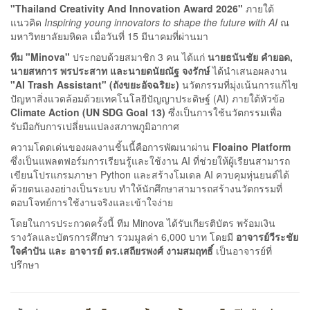
"Thailand Creativity And Innovation Award 2026"
ภายใต้
แนวคิด
Inspiring young innovators to shape the future with AI
ณ
มหาวิทยาลัยมหิดล เมื่อวันที่ 15 มีนาคมที่ผ่านมา
ทีม "
Minova"
ประกอบด้วยสมาชิก 3 คน ได้แก่
นายธนันชัย คำยอด
,
นายสหการ พรประสาท และนายดนัยณัฐ จงรักษ์
ได้นำเสนอผลงาน
"AI Trash Assistant" (ถังขยะอัจฉริยะ)
นวัตกรรมที่มุ่งเน้นการแก้ไข
ปัญหาสิ่งแวดล้อมด้วยเทคโนโลยีปัญญาประดิษฐ์ (AI) ภายใต้หัวข้อ
Climate Action (UN SDG Goal 13)
ซึ่งเป็นการใช้นวัตกรรมเพื่อ
รับมือกับการเปลี่ยนแปลงสภาพภูมิอากาศ
ความโดดเด่นของผลงานชิ้นนี้คือการพัฒนาผ่าน
Floaino Platform
ซึ่งเป็นแพลตฟอร์มการเรียนรู้และใช้งาน AI ที่ช่วยให้ผู้เรียนสามารถ
เขียนโปรแกรมภาษา Python และสร้างโมเดล AI ควบคุมหุ่นยนต์ได้
ด้วยตนเองอย่างเป็นระบบ ทำให้นักศึกษาสามารถสร้างนวัตกรรมที่
ตอบโจทย์การใช้งานจริงและเข้าใจง่าย
โดยในการประกวดครั้งนี้ ทีม Minova ได้รับเกียรติบัตร พร้อมเงิน
รางวัลและบัตรการศึกษา รวมมูลค่า 6,000 บาท โดยมี
อาจารย์วีระชัย
ใจคำปัน และ อาจารย์ ดร.เสถียรพงศ์ งามสมฤทธิ์
เป็นอาจารย์ที่
ปรึกษา