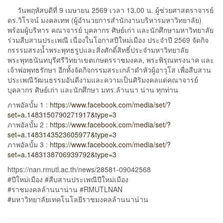
วันพฤหัสบดีที่ 9 เมษายน 2569 เวลา 13.00 น. ผู้ช่วยศาสตราจารย์
ดร.วิโรจน์ มงคลเทพ (ผู้อำนวยการสำนักงานบริหารมหาวิทยาลัย)
พร้อมผู้บริหาร คณาจารย์ บุคลากร ศิษย์เก่า และนักศึกษามหาวิทยาลัย
ร่วมสืบสานประเพณี เนื่องในโอกาสปีใหม่เมือง ประจำปี 2569 จัดกิจ
กรรรมสรงน้ำพระพุทธรูปและสิ่งศักดิ์สิทธิ์ประจำมหาวิทยาลัย
พระพุทธนันทบุรีศรีวิทยาเขตเกษตรราชมงคล, พระพิรุณทรงนาค และ
เจ้าพ่อพุทธรักษา อีกทั้งจัดกิจกรรมสระเกล้าดำหัวผู้อาวุโส เพื่อสืบสาน
ประเพณีวัฒนธรรมอันดีงามและความเป็นศิริมงคลแด่คณาจารย์
บุคลากร ศิษย์เก่า และนักศึกษา มทร.ล้านนา น่าน ทุกท่าน
ภาพอัลบั้ม 1 :
https://www.facebook.com/media/set/?
set=a.1483150790271917&type=3
ภาพอัลบั้ม 2 :
https://www.facebook.com/media/set/?
set=a.1483143523605977&type=3
ภาพอัลบั้ม 3 :
https://www.facebook.com/media/set/?
set=a.1483138706939792&type=3
https://nan.rmutl.ac.th/news/28581-09042568
#ปีใหม่เมือง #สืบสานประเพณีปีใหม่เมือง
#ราชมงคลล้านนาน่าน #RMUTLNAN
#มหาวิทยาลัยเทคโนโลยีราชมงคลล้านนาน่าน