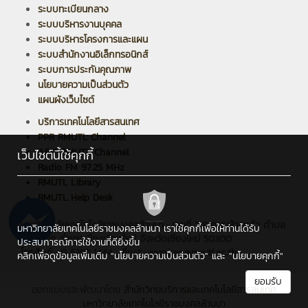
ระบบทะเบียนกลาง
ระบบบริหารงานบุคคล
ระบบบริหารโครงการและแผน
ระบบสำนักงานอิเล็กทรอนิกส์
ระบบการประกันคุณภาพ
นโยบายความเป็นส่วนตัว
แผนผังเว็บไซต์
บริการเทคโนโลยีสารสนเทศ
PPR RMUTL Channel
ARIT RMUTL Channel
เว็บไซต์นี้ใช้คุกกี้
Radio FM 97.25 MHz
RMUTL Library
RMUTL Help Desk
มหาวิทยาลัยเทคโนโลยีราชมงคลล้านนา : เลขที่ 128 ถนนห้วยแก้ว ตำบล
มหาวิทยาลัยเทคโนโลยีราชมงคลล้านนา เราใช้คุกกี้เพื่อให้ท่านได้รับ
ช้างเผือก อำเภอเมืองเชียงใหม่ จังหวัดเชียงใหม่ 50300
ประสบการณ์การใช้งานที่ดียิ่งขึ้น
โทรศัพท์ : 0 5392 1444 , อีเมล : saraban@rmutl.ac.th
คลิกเพื่อดูข้อมูลเพิ่มเติม
"นโยบายความเป็นส่วนตัว"
และ
"นโยบายคุกกี้"
ยอมรับ
ออกแบบและพัฒนาโดย
สำนักวิทยบริการและเทคโนโลยีสารสนเทศ
มหาวิทยาลัยเทคโนโลยีราชมงคลล้านนา