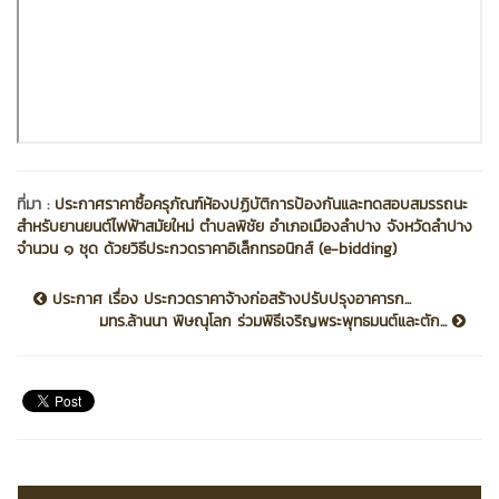
ที่มา :
ประกาศราคาซื้อครุภัณฑ์ห้องปฏิบัติการป้องกันและทดสอบสมรรถนะ
สำหรับยานยนต์ไฟฟ้าสมัยใหม่ ตำบลพิชัย อำเภอเมืองลำปาง จังหวัดลำปาง
จำนวน ๑ ชุด ด้วยวิธีประกวดราคาอิเล็กทรอนิกส์ (e-bidding)
ประกาศ เรื่อง ประกวดราคาจ้างก่อสร้างปรับปรุงอาคารก...
มทร.ล้านนา พิษณุโลก ร่วมพิธีเจริญพระพุทธมนต์และตัก...