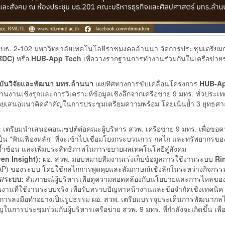
ชุม บธ. 2-102 มหาวิทยาลัยเทคโนโลยีราชมงคลล้านนา จัดการประชุมเตรียม
RDC)
หรือ
HUB-App Tech
เพื่อวางรากฐานการทำงานร่วมกันในเครือข่าย
สถาบันวิจัยและพัฒนา มทร.ล้านนา
เผยทิศทางการขับเคลื่อนโครงการ
HUB-Ap
งานเชิงรุกและการวิเคราะห์ข้อมูลเชิงลึกจากเครือข่าย 9 มทร. ทั่วประเทศ เ
 โดยเสนอแนวคิดสำคัญในการประชุมเตรียมความพร้อม โดยเน้นย้ำ 3 ยุทธศา
:
เตรียมนำเสนอคอนเซปต์ต่อคณะผู้บริหาร สวพ. เครือข่าย 9 มทร. เพื่อขอค
 "ฟันเฟืองหลัก" ที่จะเข้าไปเชื่อมโยงกระบวนการ กลไก และทรัพยากรขอ
้ำซ้อน และเพิ่มประสิทธิภาพในการขยายผลเทคโนโลยีสู่สังคม
en Insight):
ผอ. สวพ. มอบหมายทีมงานเร่งเก็บข้อมูลการใช้งานระบบ
Ri
 (GAP) ของระบบ โดยใช้กลไกการพูดคุยและสัมภาษณ์เชิงลึกในระหว่างกิจกรร
ร/ระบบ:
สัมภาษณ์ผู้บริหารเพื่อดูความสอดคล้องกับนโยบายและการไหลของ
งานที่ใช้งานระบบจริง เพื่อรับทราบปัญหาหน้างานและข้อจำกัดเชิงเทคนิค
กิดการลงมือทำอย่างเป็นรูปธรรม ผอ. สวพ. เตรียมบรรจุประเด็นการพัฒนากลไ
รประชุมร่วมกับผู้บริหารเครือข่าย สวพ. 9 มทร. ที่กำลังจะเกิดขึ้น เพื่