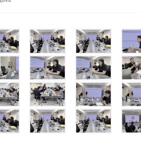
มชุมชน