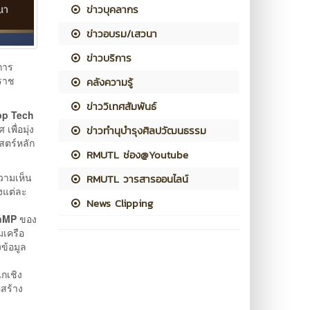
ข่าวบุคลากร
ข่าวอบรม/เสวนา
ข่าวบริการ
การ
ราช
คลังความรู้
ข่าววิเทศสัมพันธ์
p Tech
พื่อมุ่ง
ข่าวทำนุบำรุงศิลปวัฒนธรรม
สตร์หลัก
RMUTL ช่อง@Youtube
วามเห็น
RMUTL วารสารออนไลน์
งแต่ละ
News Clipping
nMP
ของ
มเครือ
ข้อมูล
กเชิง
อสร้าง