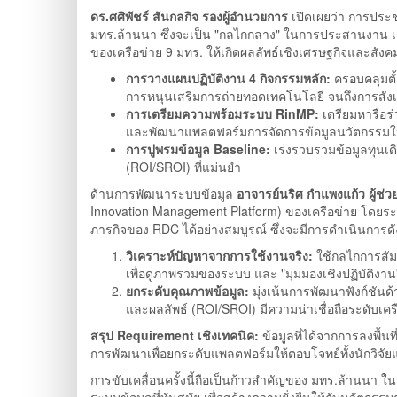
ดร.ศศิพัชร์ สันกลกิจ รองผู้อำนวยการ
เปิดเผยว่า การประช
มทร.ล้านนา ซึ่งจะเป็น "กลไกกลาง" ในการประสานงาน เ
ของเครือข่าย 9 มทร. ให้เกิดผลลัพธ์เชิงเศรษฐกิจและสัง
การวางแผนปฏิบัติงาน 4 กิจกรรมหลัก:
ครอบคลุมตั
การหนุนเสริมการถ่ายทอดเทคโนโลยี จนถึงการสัง
การเตรียมความพร้อมระบบ RinMP:
เตรียมหารือร่ว
และพัฒนาแพลตฟอร์มการจัดการข้อมูลนวัตกรรมให้
การปูพรมข้อมูล Baseline:
เร่งรวบรวมข้อมูลทุนเด
(ROI/SROI) ที่แม่นยำ
ด้านการพัฒนาระบบข้อมูล
อาจารย์นริศ กำแพงแก้ว ผู้ช่
Innovation Management Platform) ของเครือข่าย โดยระบุ
ภารกิจของ RDC ได้อย่างสมบูรณ์ ซึ่งจะมีการดำเนินการดัง
วิเคราะห์ปัญหาจากการใช้งานจริง:
ใช้กลไกการสัมภา
เพื่อดูภาพรวมของระบบ และ "มุมมองเชิงปฏิบัติงา
ยกระดับคุณภาพข้อมูล:
มุ่งเน้นการพัฒนาฟังก์ชันด
และผลลัพธ์ (ROI/SROI) มีความน่าเชื่อถือระดับเคร
สรุป Requirement เชิงเทคนิค:
ข้อมูลที่ได้จากการลงพื้น
การพัฒนาเพื่อยกระดับแพลตฟอร์มให้ตอบโจทย์ทั้งนักวิจัยแ
การขับเคลื่อนครั้งนี้ถือเป็นก้าวสำคัญของ มทร.ล้านน