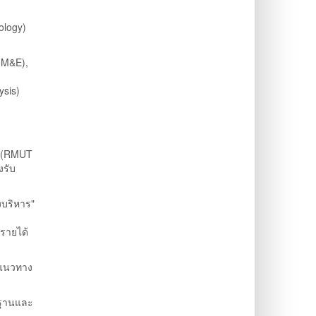
ology)
(M&E),
ysis)
(RMUT
งรับ
งบริหาร"
ลรายได้
็นแนวทาง
รฐานและ