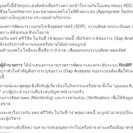
ุมครั้งนี้มีวัตถุประสงค์หลักเพื่อสร้างความเข้าใจร่วมกันในบทบาทของ RDC
ชื่อมโยงทรัพยากร และขยายผลเทคโนโลยีที่เหมาะสม (Appropriate Techn
คมอย่างเป็นรูปธรรม ประกอบด้วยกิจกรรม
้งแต่การพัฒนาระบบกลไกเชิงยุทธศาสตร์ (SOP), ระบบติดตามประเมินผล 
เคราะห์ข้อเสนอเชิงนโยบาย
มกับ มทร.ศรีวิชัย ในวันที่ 14 พฤษภาคมนี้ เพื่อวิเคราะห์ช่องว่าง (Gap Anal
รองรับการทำงานของเครือข่ายได้อย่างสมบูรณ์
ิมด้านเทคโนโลยีและพื้นที่จาก 9 สวพ. เพื่อออกแบบระบบติดตามผลลัพธ์
วยผู้อำนวยการ
ได้นำเสนอการฉายภาพการพัฒนาและยกระดับระบบ
RinMP
ว่าหัวใจสำคัญคือการระบุช่องว่าง (Gap Analysis) ของระบบเดิมเพื่อให้รอ
นี้
ษณ์และพูดคุยเชิงลึกกับผู้เกี่ยวข้องในกิจกรรมเครือข่าย ทั้งใน "มุมมองเชิ
น" จากผู้ประสานงานที่ประสบปัญหาหน้างานจริง
้านการติดตามผล (Monitoring) และการทวนสอบ (Verification) เพื่อให้ข้อมู
ือข่าย
ที่และหารือร่วมกับ มทร.ศรีวิชัย ในวันที่ 14 พฤษภาคมนี้ จะถูกนำมาสรุปเป
ละผู้บริหาร
า ในการยกระดับขีดความสามารถของบุคลากรในเครือข่าย ผ่านเครื่องมือมาต