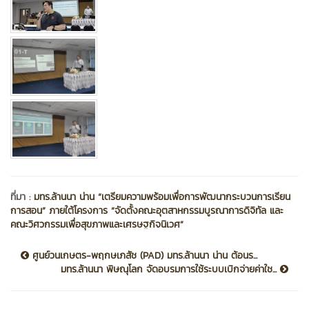
ที่มา :
มทร.ล้านนา น่าน “เตรียมความพร้อมเพื่อการพัฒนากระบวนการเรียน
การสอน” ภายใต้โครงการ “จัดตั้งคณะอุตสาหกรรมบูรณาการดิจิทัล และ
คณะวิศวกรรมเพื่อสุขภาพและเศรษฐกิจนิเวศ”
ศูนย์วนเกษตร-พฤกษเภสัช (PAD) มทร.ล้านนา น่าน ต้อนร...
มทร.ล้านนา พิษณุโลก จัดอบรมการใช้ระบบเบิกจ่ายค่าใช...