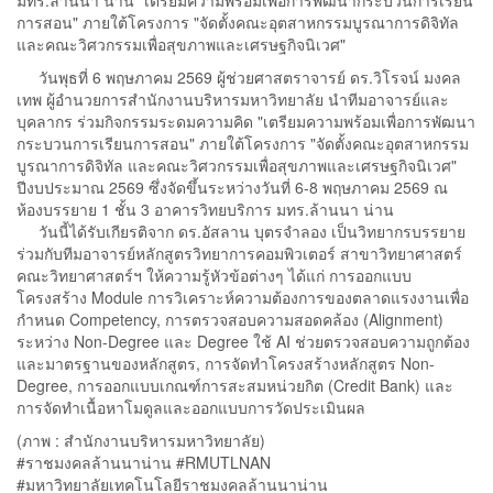
การสอน" ภายใต้โครงการ "จัดตั้งคณะอุตสาหกรรมบูรณาการดิจิทัล
และคณะวิศวกรรมเพื่อสุขภาพและเศรษฐกิจนิเวศ"
วันพุธที่ 6 พฤษภาคม 2569 ผู้ช่วยศาสตราจารย์ ดร.วิโรจน์ มงคล
เทพ ผู้อำนวยการสำนักงานบริหารมหาวิทยาลัย นำทีมอาจารย์และ
บุคลากร ร่วมกิจกรรมระดมความคิด "เตรียมความพร้อมเพื่อการพัฒนา
กระบวนการเรียนการสอน" ภายใต้โครงการ "จัดตั้งคณะอุตสาหกรรม
บูรณาการดิจิทัล และคณะวิศวกรรมเพื่อสุขภาพและเศรษฐกิจนิเวศ"
ปีงบประมาณ 2569 ซึ่งจัดขึ้นระหว่างวันที่ 6-8 พฤษภาคม 2569 ณ
ห้องบรรยาย 1 ชั้น 3 อาคารวิทยบริการ มทร.ล้านนา น่าน
วันนี้ได้รับเกียรติจาก ดร.อัสลาน บุตรจำลอง เป็นวิทยากรบรรยาย
ร่วมกับทีมอาจารย์หลักสูตรวิทยาการคอมพิวเตอร์ สาขาวิทยาศาสตร์
คณะวิทยาศาสตร์ฯ ให้ความรู้หัวข้อต่างๆ ได้แก่ การออกแบบ
โครงสร้าง Module การวิเคราะห์ความต้องการของตลาดแรงงานเพื่อ
กำหนด Competency, การตรวจสอบความสอดคล้อง (Alignment)
ระหว่าง Non-Degree และ Degree ใช้ AI ช่วยตรวจสอบความถูกต้อง
และมาตรฐานของหลักสูตร, การจัดทำโครงสร้างหลักสูตร Non-
Degree, การออกแบบเกณฑ์การสะสมหน่วยกิต (Credit Bank) และ
การจัดทำเนื้อหาโมดูลและออกแบบการวัดประเมินผล
(ภาพ : สำนักงานบริหารมหาวิทยาลัย)
#ราชมงคลล้านนาน่าน #RMUTLNAN
#มหาวิทยาลัยเทคโนโลยีราชมงคลล้านนาน่าน