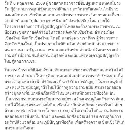
วันที่ 8 พฤษภาคม 2569 ผู้ช่วยศาสตราจารย์ชัยปฐมพร ธนพัฒน์ปวง
วัน ผู้อำนวยการศูนย์วัฒนธรรมศึกษา มหาวิทยาลัยเทคโนโลยีราช
มงคลล้านนา เข้ารับมอบแบบลายผ้าพระราชทาน “ลายขอสมเด็จฯ -
เจ้าฟ้าฯ” และ “บุปผาบรมราชินีนาถ” จังหวัดเชียงใหม่ ภายใต้
โครงการสร้างการรับรู้ภูมิปัญญาผ้าไทยและผ้าลายพระราชทาน ณ
ห้องประชุมสภาองค์การบริหารส่วนจังหวัดเชียงใหม่ อำเภอเมือง
เชียงใหม่ จังหวัดเชียงใหม่ โดยมี นายรัฐพล นราดิศร ผู้ว่าราชการ
จังหวัดเชียงใหม่ เป็นประธานในพิธี พร้อมด้วยหัวหน้าส่วนราชการ
หน่วยงานภาครัฐ ภาคเอกชน และเครือข่ายด้านศิลปวัฒนธรรมเข้า
ร่วมพิธี เพื่อร่วมกันสืบสาน อนุรักษ์ และเผยแพร่คุณค่าภูมิปัญญาผ้า
ไทยสู่สาธารณชน
ในการเข้าร่วมพิธีดังกล่าวสะท้อนบทบาทของมหาวิทยาลัยเทคโนโลยี
ราชมงคลล้านนา ในการสืบสานและน้อมนำแนวพระดำริของสมเด็จ
พระเจ้าลูกเธอ เจ้าฟ้าสิริวัณณวรี นารีรัตนราชกัญญา ในการอนุรักษ์
และส่งเสริมภูมิปัญญาผ้าไทยให้ก้าวสู่ความร่วมสมัย สามารถต่อยอด
สร้างมูลค่าเพิ่มแก่ผลิตภัณฑ์ผ้าไทยและงานหัตถกรรมท้องถิ่น อัน
เป็นการยกระดับทุนทางวัฒนธรรมสู่การสร้างเศรษฐกิจสร้างสรรค์และ
รายได้ให้แก่ชุมชนอย่างยั่งยืน เชื่อมโยงกับพันธกิจของมหาวิทยาลัยฯ
ด้านการบริการวิชาการโดยการประยุกต์ใช้เทคโนโลยีและนวัตกรรม
ตลอดจนการสืบสาน รักษา และต่อยอดศิลปวัฒนธรรม ควบคู่กับการ
อนุรักษ์สิ่งแวดล้อมและภูมิปัญญาท้องถิ่น เพื่อสร้างความเข้มแข็งให้แก่
ชุมชนและสังคม