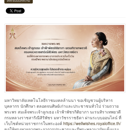
ให้คะแนนบทความ
มหาวิทยาลัยเทคโนโลยีราชมงคลล้านนา ขอ​เชิญชวนผู้บริหาร
บุคลากร นักศึกษา ตลอดจนศิษย์เก่าและประชาชนทั่วไป ร่วมถวาย
พระพร สมเด็จพระเจ้าลูกเธอ เจ้าฟ้าพัชรกิติยาภา นเรนทิราเทพยวดี
กรมหลวงราชสาริณีสิริพัชร มหาวัชรราชธิดา ผ่านระบบออนไลน์ ที่
เว็บไซต์หน่วยราชการในพระองค์ ​
https://wellwishes.royaloffice.th/
ขอให้ทรงหายจากพระอาการประชวรและมีพระพลานามัยแข็งแรง