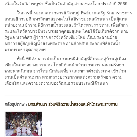
เนื่องในวันวิสาขบูชา ซึ่งเป็นวันสำคัญสากลของโลก ประจำปี 2569
ในการนี้ รองศาสตราจารย์ วิเชษฐ์ ทิพย์ประเสริฐ รักษาราชการ
แทนอธิการบดี มหาวิทยาลัยเทคโนโลยีราชมงคลล้านนา เป็นผู้แทน
หน่วยงานเข้าร่วมพิธีถวายน้ำสรงและผ้าไตรพระราชทาน เพื่อสักกา
ระและไหว้สาปารมีพระบรมธาตุดอยสุเทพ โดยได้รับเกียรติจาก นาย
รัฐพล นราดิศร ผู้ว่าราชการจังหวัดเชียงใหม่ เป็นประธานฝ่าย
ฆราวาสผู้อัญเชิญน้ำสรงพระราชทานสำหรับประกอบพิธีสรงน้ำ
พระบรมธาตุดอยสุเทพ
ทั้งนี้ พิธีดังกล่าวนับเป็นประเพณีสำคัญที่สืบทอดคู่บ้านคู่เมือง
เชียงใหม่มาอย่างยาวนาน โดยมีหัวหน้าส่วนราชการ คณะศรัทธา
พุทธศาสนิกชนชาวไทย นักท่องเที่ยว และชาวต่างประเทศ เข้าร่วม
งานเป็นจำนวนมาก ท่ามกลางบรรยากาศแห่งความศรัทธา ความ
เลื่อมใส และความงดงามของวัฒนธรรมประเพณีล้านนา
คลังรูปภาพ :
มทร.ล้านนา ร่วมพิธีถวายน้ำสรงและผ้าไตรพระราชทาน