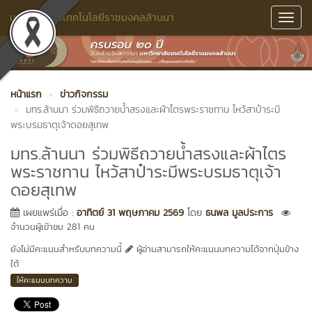
มหาวิทยาลัยเทคโนโลยีราชมงคลล้านนา
Toggl
Navig
หน้าแรก
ข่าวกิจกรรม
มทร.ล้านนา ร่วมพิธีถวายน้ำสรงและผ้าไตรพระราชทาน ไหว้สาป๋าระมี
พระบรมธาตุเจ้าดอยสุเทพ
มทร.ล้านนา ร่วมพิธีถวายน้ำสรงและผ้าไตร
พระราชทาน ไหว้สาป๋าระมีพระบรมธาตุเจ้า
ดอยสุเทพ
เผยแพร่เมื่อ :
อาทิตย์ 31 พฤษภาคม 2569
โดย
ธนพล มูลประการ
จำนวนผู้เข้าชม 281 คน
ยังไม่มีคะแนนสำหรับบทความนี้
ผู้อ่านสามารถให้คะแนนบทความได้จากปุ่มข้าง
ใต้
ให้คะแนนบทความ