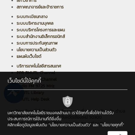
สภาวิชาการ
สภาคณาจารย์และข้าราชการ
ระบบทะเบียนกลาง
ระบบบริหารงานบุคคล
ระบบบริหารโครงการและแผน
ระบบสำนักงานอิเล็กทรอนิกส์
ระบบการประกันคุณภาพ
นโยบายความเป็นส่วนตัว
แผนผังเว็บไซต์
บริการเทคโนโลยีสารสนเทศ
PPR RMUTL Channel
ARIT RMUTL Channel
เว็บไซต์นี้ใช้คุกกี้
Radio FM 97.25 MHz
RMUTL Library
RMUTL Help Desk
มหาวิทยาลัยเทคโนโลยีราชมงคลล้านนา : เลขที่ 128 ถนนห้วยแก้ว ตำบล
มหาวิทยาลัยเทคโนโลยีราชมงคลล้านนา เราใช้คุกกี้เพื่อให้ท่านได้รับ
ช้างเผือก อำเภอเมืองเชียงใหม่ จังหวัดเชียงใหม่ 50300
ประสบการณ์การใช้งานที่ดียิ่งขึ้น
โทรศัพท์ : 0 5392 1444 , อีเมล : saraban@rmutl.ac.th
คลิกเพื่อดูข้อมูลเพิ่มเติม
"นโยบายความเป็นส่วนตัว"
และ
"นโยบายคุกกี้"