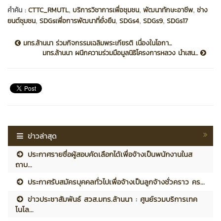
,
,
,
คำค้น :
CTTC_RMUTL
บริการวิชาการเพื่อชุมชน
พัฒนาทักษะอาชีพ
ช่าง
,
,
,
,
ยนต์ชุมชน
SDGsเพื่อการพัฒนาที่ยั่งยืน
SDGs4
SDGs9
SDGs17
มทร.ล้านนา ร่วมกิจกรรมเฉลิมพระเกียรติ เนื่องในโอกา...
มทร.ล้านนา ผนึกความร่วมมือมูลนิธิโครงการหลวง นำเสน...
ข่าวล่าสุด
ประกาศรายชื่อผู้สอบคัดเลือกได้เพื่อจ้างเป็นพนักงานในส
ถาบ...
ประกาศรับสมัครบุคคลทั่วไปเพื่อจ้างเป็นลูกจ้างชั่วคราว คร...
ข่าวประชาสัมพันธ์ สวส.มทร.ล้านนา : ศูนย์รวมบริการเทค
โนโล...