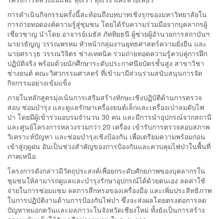
การดำเนินกิจกรรมครั้งนี้สะท้อนถึงบทบาทเชิงรุกของมหาวิทยาลัยใน
การถ่ายทอดองค์ความรู้สู่ชุมชน โดยได้รับความร่วมมือจากบุคลากรผู้
เชี่ยวชาญ นำโดย อาจารย์เมธัส ภัททิยธนี ผู้ช่วยผู้อำนวยการสถาบันฯ
นายวธัญญู วรรณพรหม หัวหน้ากลุ่มงานยุทธศาสตร์ความยั่งยืน และ
นายศราวุธ วรรณวิจิตร ช่างเทคนิค ร่วมถ่ายทอดความรู้ควบคู่การฝึก
ปฏิบัติจริง พร้อมด้วยนักศึกษาระดับประกาศนียบัตรชั้นสูง สาขาวิชา
ช่างยนต์ คณะวิศวกรรมศาสตร์ ที่เข้ามามีส่วนร่วมสนับสนุนการจัด
กิจกรรมอย่างเข้มแข็ง
ภายในหลักสูตรมุ่งเน้นการเสริมสร้างทักษะเชิงปฏิบัติด้านการตรวจ
สอบ ซ่อมบำรุง และดูแลรักษาเครื่องยนต์เล็กและเครื่องเป่าลมดับไฟ
ป่า โดยมีผู้เข้าร่วมอบรมจำนวน 30 คน และมีการนำอุปกรณ์จากสถานี
และศูนย์โครงการหลวงรวมกว่า 20 เครื่อง เข้ารับการตรวจสอบสภาพ
วิเคราะห์ปัญหา และซ่อมบำรุงเชิงป้องกัน เพื่อเตรียมความพร้อมก่อน
เข้าสู่ฤดูฝน อันเป็นช่วงสำคัญของการป้องกันและควบคุมไฟป่าในพื้นที่
ภาคเหนือ
โครงการดังกล่าวมีวัตถุประสงค์เพื่อยกระดับศักยภาพของบุคลากรใน
ชุมชนให้สามารถดูแลและบำรุงรักษาอุปกรณ์ได้ด้วยตนเอง ลดค่าใช้
จ่ายในการซ่อมแซม ลดการสึกหรอของเครื่องมือ และเพิ่มประสิทธิภาพ
ในการปฏิบัติงานด้านการป้องกันไฟป่า ซึ่งจะส่งผลโดยตรงต่อการลด
ปัญหาหมอกควันและมลภาวะในจังหวัดเชียงใหม่ ทั้งยังเป็นการสร้าง