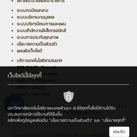
สภาคณาจารย์และข้าราชการ
ระบบทะเบียนกลาง
ระบบบริหารงานบุคคล
ระบบบริหารโครงการและแผน
ระบบสำนักงานอิเล็กทรอนิกส์
ระบบการประกันคุณภาพ
นโยบายความเป็นส่วนตัว
แผนผังเว็บไซต์
บริการเทคโนโลยีสารสนเทศ
PPR RMUTL Channel
ARIT RMUTL Channel
เว็บไซต์นี้ใช้คุกกี้
Radio FM 97.25 MHz
RMUTL Library
RMUTL Help Desk
มหาวิทยาลัยเทคโนโลยีราชมงคลล้านนา : เลขที่ 128 ถนนห้วยแก้ว ตำบล
มหาวิทยาลัยเทคโนโลยีราชมงคลล้านนา เราใช้คุกกี้เพื่อให้ท่านได้รับ
ช้างเผือก อำเภอเมืองเชียงใหม่ จังหวัดเชียงใหม่ 50300
ประสบการณ์การใช้งานที่ดียิ่งขึ้น
โทรศัพท์ : 0 5392 1444 , อีเมล : saraban@rmutl.ac.th
คลิกเพื่อดูข้อมูลเพิ่มเติม
"นโยบายความเป็นส่วนตัว"
และ
"นโยบายคุกกี้"
ยอมรับ
ออกแบบและพัฒนาโดย
สำนักวิทยบริการและเทคโนโลยีสารสนเทศ