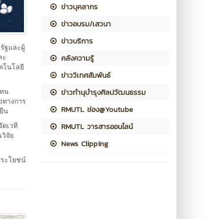
ข่าวบุคลากร
ข่าวอบรม/เสวนา
ข่าวบริการ
ัฐและผู้
และ
คลังความรู้
ทคโนโลยี
ข่าววิเทศสัมพันธ์
แทน
ข่าวทำนุบำรุงศิลปวัฒนธรรม
นวทางการ
RMUTL ช่อง@Youtube
ยืน
ัดเวที
RMUTL วารสารออนไลน์
วิจัย
News Clipping
ประโยชน์