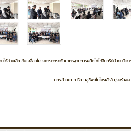
ีส่วนได้ส่วนเสีย ขับเคลื่อนโครงการยกระดับมาตรฐานการผลิตไก่ไข่อินทรีย์ด้วยนวัต
มทร.ล้านนา หารือ บลูชิพส์ไมโครเฮ้าส์ มุ่งสร้างคว