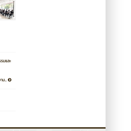
กรรมและ
าม...