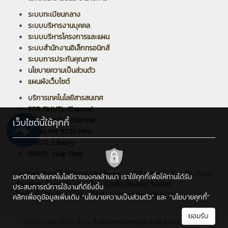
ระบบทะเบียนกลาง
ระบบบริหารงานบุคคล
ระบบบริหารโครงการและแผน
ระบบสำนักงานอิเล็กทรอนิกส์
ระบบการประกันคุณภาพ
นโยบายความเป็นส่วนตัว
แผนผังเว็บไซต์
บริการเทคโนโลยีสารสนเทศ
PPR RMUTL Channel
ARIT RMUTL Channel
เว็บไซต์นี้ใช้คุกกี้
Radio FM 97.25 MHz
RMUTL Library
RMUTL Help Desk
มหาวิทยาลัยเทคโนโลยีราชมงคลล้านนา : เลขที่ 128 ถนนห้วยแก้ว ตำบล
มหาวิทยาลัยเทคโนโลยีราชมงคลล้านนา เราใช้คุกกี้เพื่อให้ท่านได้รับ
ช้างเผือก อำเภอเมืองเชียงใหม่ จังหวัดเชียงใหม่ 50300
ประสบการณ์การใช้งานที่ดียิ่งขึ้น
โทรศัพท์ : 0 5392 1444 , อีเมล : saraban@rmutl.ac.th
คลิกเพื่อดูข้อมูลเพิ่มเติม
"นโยบายความเป็นส่วนตัว"
และ
"นโยบายคุกกี้"
ยอมรับ
ออกแบบและพัฒนาโดย
สำนักวิทยบริการและเทคโนโลยีสารสนเทศ