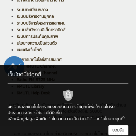
สภาคณาจารย์และข้าราชการ
ระบบทะเบียนกลาง
ระบบบริหารงานบุคคล
ระบบบริหารโครงการและแผน
ระบบสำนักงานอิเล็กทรอนิกส์
ระบบการประกันคุณภาพ
นโยบายความเป็นส่วนตัว
แผนผังเว็บไซต์
บริการเทคโนโลยีสารสนเทศ
PPR RMUTL Channel
ARIT RMUTL Channel
เว็บไซต์นี้ใช้คุกกี้
Radio FM 97.25 MHz
RMUTL Library
RMUTL Help Desk
มหาวิทยาลัยเทคโนโลยีราชมงคลล้านนา : เลขที่ 128 ถนนห้วยแก้ว ตำบล
มหาวิทยาลัยเทคโนโลยีราชมงคลล้านนา เราใช้คุกกี้เพื่อให้ท่านได้รับ
ช้างเผือก อำเภอเมืองเชียงใหม่ จังหวัดเชียงใหม่ 50300
ประสบการณ์การใช้งานที่ดียิ่งขึ้น
โทรศัพท์ : 0 5392 1444 , อีเมล : saraban@rmutl.ac.th
คลิกเพื่อดูข้อมูลเพิ่มเติม
"นโยบายความเป็นส่วนตัว"
และ
"นโยบายคุกกี้"
ยอมรับ
ออกแบบและพัฒนาโดย
สำนักวิทยบริการและเทคโนโลยีสารสนเทศ