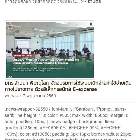
>> อ่านต่อ
การอุดมศึกษา วิทยาศาสตร์ วิจัยและน...
มทร.ล้านนา พิษณุโลก จัดอบรมการใช้ระบบเบิกจ่ายค่าใช้จ่ายเดิน
ทางไปราชการ ด้วยอิเล็กทรอนิกส์ E-expense
พฤหัสบดี 7 พฤษภาคม 2569
.news-wrapper-32550 { font-family: 'Sarabun', 'Prompt', sans-
serif; line-height: 1.8; color: #333; max-width: 850px; margin: 0
auto; padding: 10px; } .news-badge { background: linear-
gradient(135deg, #FF9A9E 0%, #FECFEF 99%, #FECFEF
100%); color: #d10056; padding: 6px 16px; border-radius: 20px;
display: inline-block; font-weight: bold; font-size: 14px; margin...