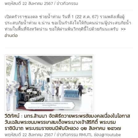
/
พฤหัสบดี 22 สิงหาคม 2567
ข่าวกิจกรรม
เปิดครัวราชมงคล ช่วยน้ำท่วม วันที่ 1 (22 ส.ค. 67) รวมพลังเพื่อผู้
ประสบภัยน้ำท่วม จ.น่าน ขอเป็นกำลังใจให้กับคนน่าน/ผู้ประสบภัยน้ำ
>>
ท่วมในพื้นที่จังหวัดน่าน ขอให้ผ่านพ้นวิกฤตินี้ไปด้วยกันนะครับ
อ่านต่อ
วีดิทัศน์ : มทร.ล้านนา จัดพิธีถวายพระพรชัยมงคลเนื่องในโอกาส
วันเฉลิมพระชนมพรรษาสมเด็จพระนางเจ้าสิริกิติ์ พระบรม
ราชินีนาถ พระบรมราชชนนีพันปีหลวง ๑๒ สิงหาคม ๒๕๖๗
/
พฤหัสบดี 22 สิงหาคม 2567
ข่าวกิจกรรม
RMUTL ช่อง@Youtube