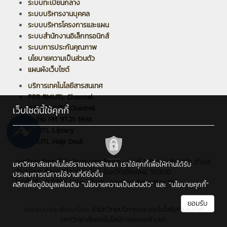
ระบบทะเบียนกลาง
ระบบบริหารงานบุคคล
ระบบบริหารโครงการและแผน
ระบบสำนักงานอิเล็กทรอนิกส์
ระบบการประกันคุณภาพ
นโยบายความเป็นส่วนตัว
แผนผังเว็บไซต์
บริการเทคโนโลยีสารสนเทศ
PPR RMUTL Channel
ARIT RMUTL Channel
เว็บไซต์นี้ใช้คุกกี้
Radio FM 97.25 MHz
RMUTL Library
RMUTL Help Desk
มหาวิทยาลัยเทคโนโลยีราชมงคลล้านนา : เลขที่ 128 ถนนห้วยแก้ว ตำบล
มหาวิทยาลัยเทคโนโลยีราชมงคลล้านนา เราใช้คุกกี้เพื่อให้ท่านได้รับ
ช้างเผือก อำเภอเมืองเชียงใหม่ จังหวัดเชียงใหม่ 50300
ประสบการณ์การใช้งานที่ดียิ่งขึ้น
โทรศัพท์ : 0 5392 1444 , อีเมล : saraban@rmutl.ac.th
คลิกเพื่อดูข้อมูลเพิ่มเติม
"นโยบายความเป็นส่วนตัว"
และ
"นโยบายคุกกี้"
ยอมรับ
ออกแบบและพัฒนาโดย
สำนักวิทยบริการและเทคโนโลยีสารสนเทศ
มหาวิทยาลัยเทคโนโลยีราชมงคลล้านนา