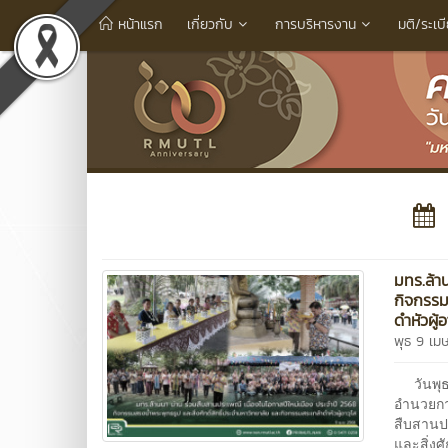
หน้าแรก
เกี่ยวกับ
การบริหารงาน
มติ/ระเบ
มทร.ล้า
กิจกรรม
ดำหัวผู้อ
พุธ 9 เม
วันพุธที
อำนวยกา
สืบสานป
และสิ่งศ