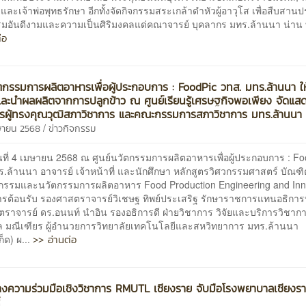
ละเจ้าพ่อพุทธรักษา อีกทั้งจัดกิจกรรมสระเกล้าดำหัวผู้อาวุโส เพื่อสืบสาน
มอันดีงามและความเป็นศิริมงคลแด่คณาจารย์ บุคลากร มทร.ล้านนา น่าน 
่อ
ัตกรรมการผลิตอาหารเพื่อผู้ประกอบการ : FoodPic วทส. มทร.ล้านนา ใ
และนำผลผลิตจากการปลูกข้าว ณ ศูนย์เรียนรู้เศรษฐกิจพอเพียง จัดแส
ผู้ทรงคุณวุฒิสภาวิชาการ และคณะกรรมการสภาวิชาการ มทร.ล้านนา
/
ษายน 2568
ข่าวกิจกรรม
4 เมษายน 2568 ณ ศูนย์นวัตกรรมการผลิตอาหารเพื่อผู้ประกอบการ : Fo
.ล้านนา อาจารย์ เจ้าหน้าที่ และนักศึกษา หลักสูตรวิศวกรรมศาสตร์ บัณฑ
วกรรมและนวัตกรรมการผลิตอาหาร Food Production Engineering and Inn
ารต้อนรับ รองศาสตราจารย์วิเชษฐ ทิพย์ประเสริฐ รักษาราชการแทนอธิการบด
ตราจารย์ ดร.อนนท์ นำอิน รองอธิการดี ฝ่ายวิชาการ วิจัยและบริการวิชาก
 มณีเฑียร ผู้อำนวยการวิทยาลัยเทคโนโลยีและสหวิทยาการ มทร.ล้านนา
>> อ่านต่อ
็ด) ผ...
้างความร่วมมือเชิงวิชาการ RMUTL เชียงราย จับมือโรงพยาบาลเชียงร
์