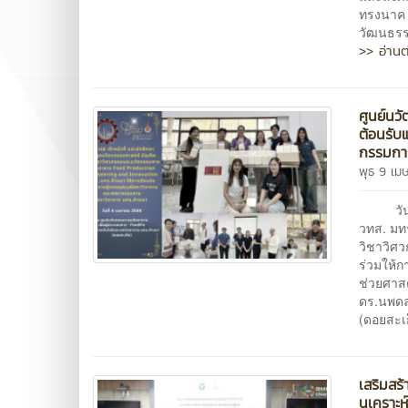
ทรงนาค แ
วัฒนธรร
>> อ่านต
ศูนย์นว
ต้อนรับ
กรรมการ
พุธ 9 เม
วันที่ 
วทส. มทร
วิชาวิศ
ร่วมให้ก
ช่วยศาส
ดร.นพดล
(ดอยสะเก
เสริมสร
นุเคราะห