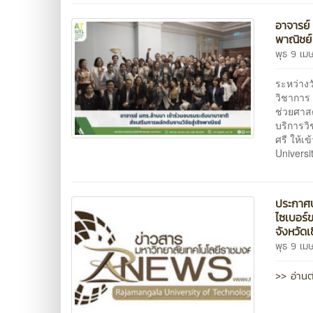
อาจารย์
พาณิชย์
พุธ 9 เม
ระหว่างว
วิชาการ
ช่วยศาสต
บริการว
ศรี ให้เ
Universi
ประกาศป
ไซเบอร์
จังหวัด
พุธ 9 เม
>> อ่านต