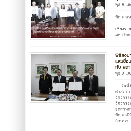
พุธ 9 เม
พัฒนาเท
เมื่อว
เชียงรา
มหาวิทย
พิธีลงน
และเชื่
กับ สถา
พุธ 9 เม
วันที่ 
ศาสตราจ
วิศวกรร
วิศวกรร
อุตสาหก
พัฒนาฝี
ล้านนา