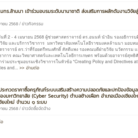
 มทร.ล้านนา เข้าร่วมอบรมระดับนานาชาติ ส่งเสริมการผลักดันงานวิจัยสู่
/
ษายน 2568
ข่าวกิจกรรม
ันที่ 2 - 4 เมษายน 2568 ผู้ช่วยศาสตราจารย์ ดร.อนนท์ นำอิน รองอธิการบด
 วิจัย และบริการวิชาการ มหาวิทยาลัยเทคโนโลยีราชมงคลล้านนา มอบหมาย
ราจารย์ ดร.ว่าที่ร้อยตรีทนงศักดิ์ สัสดีแพง รองคณบดีฝ่ายวิจัย นวัตกรรม 
ิชาการ คณะวิทยาศาสตร์และเทคโนโลยีการเกษตร พร้อมด้วยอาจารย์สุทธิศักด
ข้าร่วมประชุมอบรมเชิงวิชาการในหัวข้อ "Creating Policy and Directives at
>> อ่านต่อ
ties and...
ระกวดราคาซื้อครุภัณฑ์ระบบเสริมสร้างความปลอดภัยและปกป้องข้อมู
ของมหาวิทยาลัย (Cyber Security) ตำบลช้างเผือก อำเภอเมืองเชียงให
เชียงใหม่ จำนวน ๑ ระบบ
/
ษายน 2568
ข่าวจัดซื้อจัดจ้าง
่อ