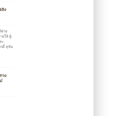
เชิง
ีฝ่าย
ให้ ผู้
และ
ิ์ สุขัม
ลทาง
ม่