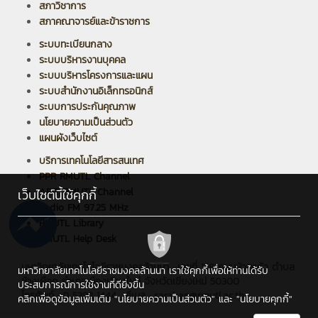
สภาวิชาการ
สภาคณาจารย์และข้าราชการ
ระบบทะเบียนกลาง
ระบบบริหารงานบุคคล
ระบบบริหารโครงการและแผน
ระบบสำนักงานอิเล็กทรอนิกส์
ระบบการประกันคุณภาพ
นโยบายความเป็นส่วนตัว
แผนผังเว็บไซต์
บริการเทคโนโลยีสารสนเทศ
PPR RMUTL Channel
ARIT RMUTL Channel
เว็บไซต์นี้ใช้คุกกี้
Radio FM 97.25 MHz
RMUTL Library
RMUTL Help Desk
มหาวิทยาลัยเทคโนโลยีราชมงคลล้านนา : เลขที่ 128 ถนนห้วยแก้ว ตำบล
มหาวิทยาลัยเทคโนโลยีราชมงคลล้านนา เราใช้คุกกี้เพื่อให้ท่านได้รับ
ช้างเผือก อำเภอเมืองเชียงใหม่ จังหวัดเชียงใหม่ 50300
ประสบการณ์การใช้งานที่ดียิ่งขึ้น
โทรศัพท์ : 0 5392 1444 , อีเมล : saraban@rmutl.ac.th
คลิกเพื่อดูข้อมูลเพิ่มเติม
"นโยบายความเป็นส่วนตัว"
และ
"นโยบายคุกกี้"