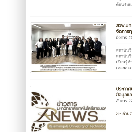
ต้อนรับ
สวพ.มทร
จัดการทุ
อังคาร 
สถาบันว
สถาบันว
เรียนรู้
(ดอยสะเก็
ประกาศป
ข้อมูลแ
อังคาร 
>> อ่านต