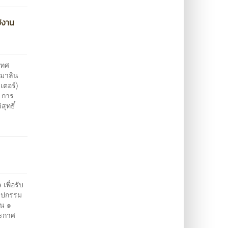
ช้งาน
นเทศ
ุมาลิน
เตอร์)
ษ การ
สุทธิ์
พื่อรับ
ลปกรรม
วน ๑
ระกาศ