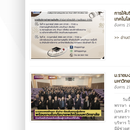
การให้บ
เทคโนโล
อังคาร 
>> อ่านต
ม.ราชมง
มหาวิทยา
อังคาร 
วันนี้ 
พรรษา ค
(มทร.ล้
ศาสตราจ
บริหาร ใ
มีผู้ช่