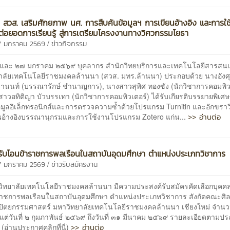
 สวส. เสริมศักยภาพ นศ. การสืบค้นข้อมูลฯ การเขียนอ้างอิง และการใ
ต่อยอดการเรียนรู้ สู่การเตรียมโครงงานทางวิศวกรรมโยธา
/
27 มกราคม 2569
ข่าวกิจกรรม
๒๑ และ ๒๗ มกราคม ๒๕๖๙ บุคลากร สำนักวิทยบริการและเทคโนโลยีสารส
าลัยเทคโนโลยีราชมงคลล้านนา (สวส. มทร.ล้านนา) ประกอบด้วย นางอังศ
านนท์ (บรรณารักษ์ ชำนาญการ), นางสาวสุพิศ ทองซัง (นักวิชาการคอมพิว
าวอทิติญา บัวบรรเทา (นักวิชาการคอมพิวเตอร์) ได้รับเกียรติบรรยายพิเศ
อมูลอิเล็กทรอนิกส์และการตรวจความซ้ำด้วยโปรแกรม Turnitin และอักขราวิ
>> อ่านต่อ
นอ้างอิงบรรณานุกรมและการใช้งานโปรแกรม Zotero แก่น...
ับโอนข้าราชการพลเรือนในสถาบันอุดมศึกษา ตำแหน่งประเภทวิชาการ
/
27 มกราคม 2569
ข่าวรับสมัครงาน
วิทยาลัยเทคโนโลยีราชมงคลล้านนา มีความประสงค์รับสมัครคัดเลือกบุคคล เ
าชการพลเรือนในสถาบันอุดมศึกษา ตำแหน่งประเภทวิชาการ สังกัดคณะศิ
ัตยกรรมศาสตร์ มหาวิทยาลัยเทคโนโลยีราชมงคลล้านนา เชียงใหม่ จำน
้งแต่วันที่ ๒ กุมภาพันธ์ ๒๕๖๙ ถึงวันที่ ๓๑ มีนาคม ๒๕๖๙ รายละเอียดตามป
>> อ่านต่อ
(อ่านประกาศคลิกที่นี่)