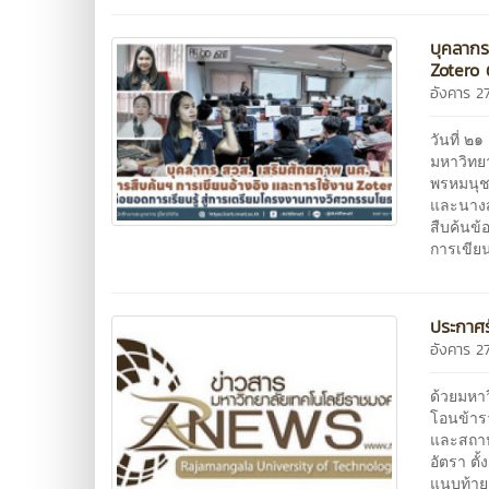
บุคลากร
Zotero 
อังคาร 
วันที่ 
มหาวิทย
พรหมนุช
และนางส
สืบค้นข้
การเขีย
ประกาศร
อังคาร 
ด้วยมหา
โอนข้าร
และสถาป
อัตรา ตั
แนบท้าย 