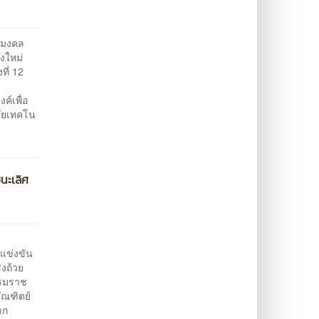
ชมงคล
งใหม่
ที่ 12
ี
์เพื่อ
ลัยเทคโน
นะเลิศ
รแข่งขัน
ิงถ้วย
บรมราช
ัณฑิตย์
าก