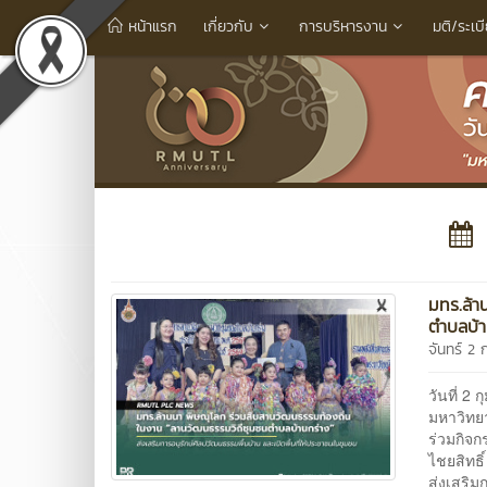
หน้าแรก
เกี่ยวกับ
การบริหารงาน
มติ/ระเบ
มทร.ล้า
ตำบลบ้า
จันทร์ 2 
วันที่ 2
มหาวิทย
ร่วมกิจ
ไชยสิทธิ
ส่งเสริม