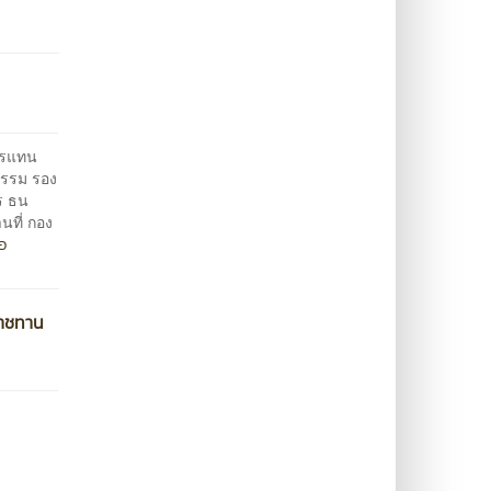
การแทน
ธรรม รอง
ร ธน
ที่ กอง
่อ
ราชทาน