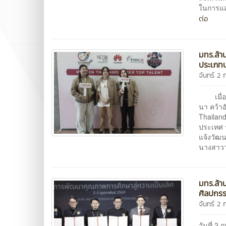
ในการแส
ต่อ
มทร.ล้า
ประเภท
จันทร์ 2 
เมื่อวั
นา คว้า
Thailan
ประเทศ 
แจ้งวัฒ
นางสาววช
มทร.ล้า
ศิลปกรร
จันทร์ 2 
วันที่ 2