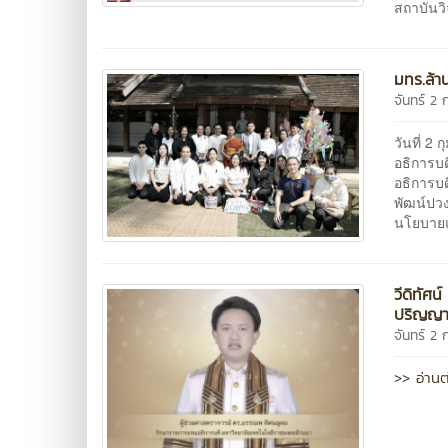
สถาบันว
มทร.ล้า
จันทร์ 2 
วันที่ 2
อธิการบ
อธิการบ
พัฒน์ปว
นโยบายแ
วีดิทัศ
ปริญญาบ
จันทร์ 2 
>> อ่านต