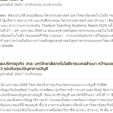
/
กุมภาพันธ์ 2569
ข่าวกิจกรรม
ข่าวรับรางวัล
พพร พัชรประกิติ คณบดีคณะวิศวกรรมศาสตร์ มหาวิทยาลัยเทคโนโลยีรา
นำผู้บริหาร คณาจารย์ และนักศึกษาคณะวิศวกรรมศาสตร์ มทร.ล้านนา เชีย
 และ ตาก ร่วมการแข่งขัน Thailand Teaching Academy Award 2025 ครั้ง
วันที่ 27 – 29 มกราคม 2569 ณ คณะครุศาสตร์อุตสาหกรรมและเทคโนโลย
ลัยเทคโนโลยีราชมงคลศรีวิชัย จ.สงขลา การแข่งขันดังกล่าวมีวัตถุประสงค
สร้างความร่วมมือกันระหว่างหลักสูตรครุศาสตร์อุตสาหกรรมของมหาวิทยา
> อ่านต่อ
ียมบริหารธุรกิจ วทส. มหาวิทยาลัยเทคโนโลยีราชมงคลล้านนา คว้ารองช
ี่ 3 แข่งขันตอบปัญหาทางบัญชี
/
กุมภาพันธ์ 2569
ข่าวกิจกรรม
ที่ 30 มกราคม 2569 วิทยาลัยบริหารธุรกิจนวัตกรรมและการบัญชี (CIBA)
ลัยธุรกิจบัณฑิตย์ ร่วมกับ กรมพัฒนาธุรกิจการค้า กระทรวงพาณิชย์ จัดกา
ข่งขันตอบปัญหาทางบัญชี “สัมมาอาชีวบัญชี มหาจักรีสิรินธร” ครั้งที่ 11 ช
าน สมเด็จพระกนิษฐาธิราชเจ้า กรมสมเด็จพระเทพรัตนราชสุดาฯ สยาม
 ห้องประชุมปรีดี พนมยงค์ ชั้น 6 อาคารเฉลิมพระเกียรติ มหาวิทยาลัยธุรกิจบ
เข้าร่วมการแข่งขันในระดับประกาศนียบัตรวิชาชีพ (ปวช.) จำนวน 76 ทีม จ