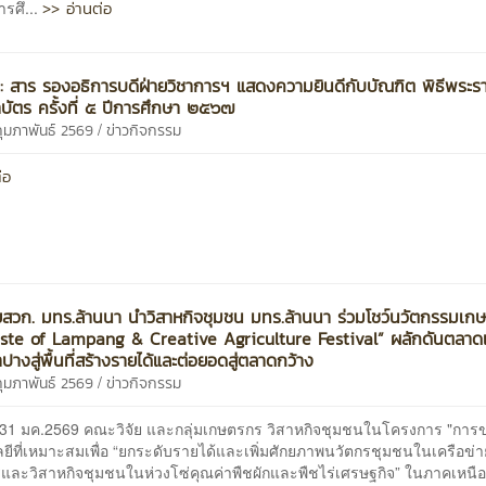
>> อ่านต่อ
รศึ...
น์ : สาร รองอธิการบดีฝ่ายวิชาการฯ แสดงความยินดีกับบัณฑิต พิธีพระ
ัตร ครั้งที่ ๕ ปีการศึกษา ๒๕๖๗
/
กุมภาพันธ์ 2569
ข่าวกิจกรรม
่อ
ยสวก. มทร.ล้านนา นำวิสาหกิจชุมชน มทร.ล้านนา ร่วมโชว์นวัตกรรมเก
ste of Lampang & Creative Agriculture Festival” ผลักดันตลา
างสู่พื้นที่สร้างรายได้และต่อยอดสู่ตลาดกว้าง
/
กุมภาพันธ์ 2569
ข่าวกิจกรรม
นที่ 31 มค.2569 คณะวิจัย และกลุ่มเกษตรกร วิสาหกิจชุมชนในโครงการ "กา
ีที่เหมาะสมเพื่อ “ยกระดับรายได้และเพิ่มศักยภาพนวัตกรชุมชนในเครือข่า
และวิสาหกิจชุมชนในห่วงโซ่คุณค่าพืชผักและพืชไร่เศรษฐกิจ” ในภาคเหน