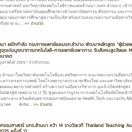
กรรมศาสตร์ มหาวิทยาลัยเทคโนโลยีราชมงคลล้านนา (มทร.ล้านนา) เข้าร
ัมมนาเครือข่ายสถาบันอุดมศึกษาทางด้านสถาปัตยกรรม ศิลปกรรม และก
รพัฒนาคุณภาพการศึกษาสู่ความเป็นเลิศ พร้อมร่วมลงนามความร่วมมือทางวิ
>> อ่านต่อ
รือข่าย ณ ...
นนา ผนึกกำลัง กรมการแพทย์และมรภ.ลำปาง พัฒนาหลักสูตร “ผู้ช่วย
 ชูจุดเด่นบูรณาการเทคโนโลยี-การแพทย์เฉพาะทาง รับสังคมสูงวัยและ 
อนาคต
/
กุมภาพันธ์ 2569
ข่าวกิจกรรม
านนาโดยวิทยาลัยเทคโนโลยีและสหวิทยาการ ลงนามความร่วมมือทางว
ะหว่างกรมการแพทย์ โดยโรงพยาบาลประสาทเชียงใหม่ และมหาวิทยาลัยร
ดยคณะพยาบาลศาสตร์ สร้างความร่วมมือทางวิชาการ มุ่งเป้าเปิดหลักสูตร
ยบัตรผู้ช่วยพยาบาล (1 ปี) ชูจุดเด่นการบูรณาการเทคโนโลยีสมัยใหม่เข้าก
เฉพาะทาง หวังผลิตบุคลากรคุณภาพป้อนตลาด Health Tech และรองรับ Me
>> อ่านต่อ
อนาคต &nbs...
กรรมศาสตร์ มทร.ล้านนา คว้า 14 รางวัลเวที Thailand Teaching 
25 ครั้งที่ 12