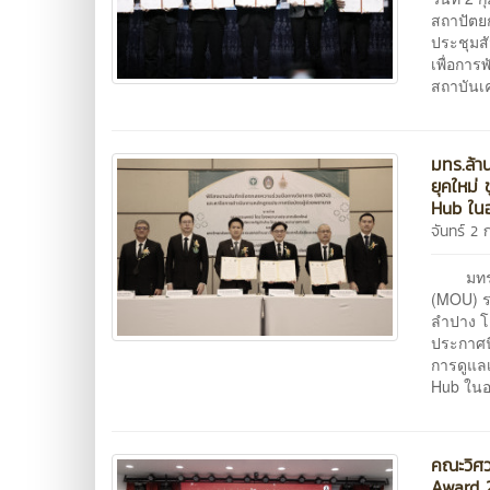
สถาปัตย
ประชุมส
เพื่อกา
สถาบันเค
มทร.ล้า
ยุคใหม่
Hub ใน
จันทร์ 2 
มทร.ล้
(MOU) ร
ลำปาง โ
ประกาศนี
การดูแล
Hub ใน
คณะวิศว
Award 20