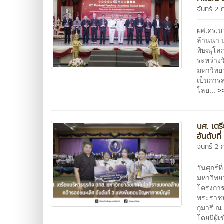
จันทร์ 2 
ผศ.ดร.น
ล้านนา 
พิษณุโลก
ระหว่าง
มหาวิทยา
เป็นการ
>
โลย...
นศ. เตร
อันดับท
จันทร์ 2 
วันศุกร์
มหาวิทยา
โครงการแ
พระราชท
กุมารี ณ
โดยมีผู้