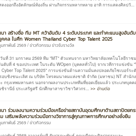
ดงออกถึงอัตลักษณ์ท้องถิ่น ผ่านกิจกรรมหลากหลาย อาทิ การแสดงศิลปวั...
นนา สร้างชื่อ ทีม MT คว้าอันดับ 4 ระดับประเทศ และทำคะแนนสูงอันดับ
บุคคล ในศึก Women Thailand Cyber Top Talent 2025
/
กุมภาพันธ์ 2569
ข่าวกิจกรรม
ข่าวรับรางวัล
นที่ 31 มกราคม 2569 ทีม "MT" ตัวแทนจาก มหาวิทยาลัยเทคโนโลยีราช
อันดับที่ 4 ของประเทศ ในระดับ WOpen (บุคคลทั่วไป) จากเวทีการแข่งขั
d Cyber Top Talent 2025" การแข่งขันด้านความมั่นคงปลอดภัยไซเบอร์ระด
รอบชิงชนะเลิศ ณ บริษัท โทรคมนาคมแห่งชาติ จำกัด (มหาชน) NT สำนัก
นะ กรุงเทพมหานคร นอกจากผลงานประเภททีมที่ยอดเยี่ยมแล้ว ประเภทบุคค
>> อ่านต่อ
ิรานีย์ ประเสริฐศรี นักศึกษาสาขาวิชาวิศวกร...
นนา ร่วมลงนามความร่วมมือเครือข่ายสถาบันอุดมศึกษาด้านสถาปัตยก
ม เสริมพลังความร่วมมือทางวิชาการสู่คุณภาพการศึกษาอย่างยั่งยืน
/
กุมภาพันธ์ 2569
ข่าวกิจกรรม
 กุมภาพันธ์ 2569 อาจารย์นที สัมปุรณะพันธ์ คณบดีคณะศิลปกรรมและ