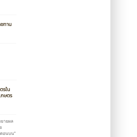
ราชทาน
ษตรใน
ดเกษตร
รขยายผล
ย
ือตอนบน"