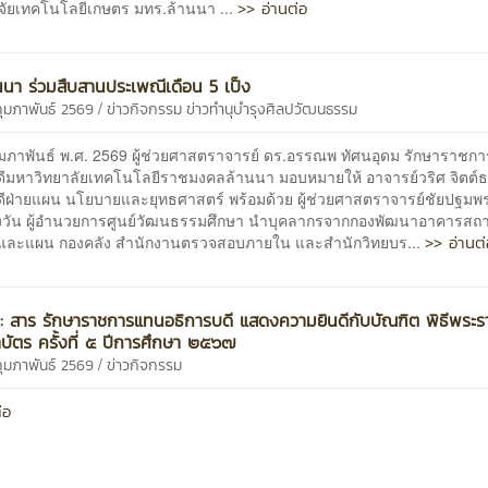
>> อ่านต่อ
ิจัยเทคโนโลยีเกษตร มทร.ล้านนา ...
นนา ร่วมสืบสานประเพณีเดือน 5 เป็ง
/
กุมภาพันธ์ 2569
ข่าวกิจกรรม
ข่าวทำนุบำรุงศิลปวัฒนธรรม
 กุมภาพันธ์ พ.ศ. 2569 ผู้ช่วยศาสตราจารย์ ดร.อรรณพ ทัศนอุดม รักษาราช
ดีมหาวิทยาลัยเทคโนโลยีราชมงคลล้านนา มอบหมายให้ อาจารย์วริศ จิตต์
ดีฝ่ายแผน นโยบายและยุทธศาสตร์ พร้อมด้วย ผู้ช่วยศาสตราจารย์ชัยปฐมพ
งวัน ผู้อำนวยการศูนย์วัฒนธรรมศึกษา นำบุคลากรจากกองพัฒนาอาคารสถาน
>> อ่านต
ละแผน กองคลัง สำนักงานตรวจสอบภายใน และสำนักวิทยบร...
น์ : สาร รักษาราชการแทนอธิการบดี แสดงความยินดีกับบัณฑิต พิธีพระ
ัตร ครั้งที่ ๕ ปีการศึกษา ๒๕๖๗
/
กุมภาพันธ์ 2569
ข่าวกิจกรรม
่อ