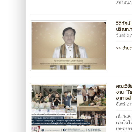
สถาบันกา
วีดิทัศ
ปริญญาบ
จันทร์ 2 
>> อ่านต
คณะวิจั
งาน “Ta
อาหารลำป
จันทร์ 2 
เมื่อวั
เทคโนโลย
เกษตรกร