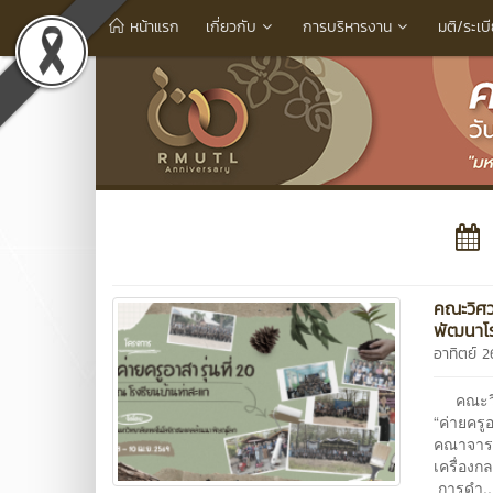
หน้าแรก
เกี่ยวกับ
การบริหารงาน
มติ/ระเบ
คณะวิศว
พัฒนาโร
อาทิตย์ 
คณะวิศว
“ค่ายครู
คณาจารย
เครื่อง
การดำ..