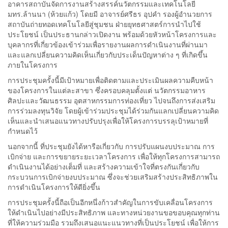
อาคารสถาบันจัดการงานสร้างสรรค์นวัตกรรมและเทคโนโลยี
มทร.ล้านนา (ห้วยแก้ว) โดยมี อาจารย์ศรีธร อุปคำ รองผู้อำนวยการ
สถาบันถ่ายทอดเทคโนโลยีสู่ชุมชน ฝ่ายยุทธศาสตร์การนำไปใช้
ประโยชน์ เป็นประธานกล่าวเปิดงาน พร้อมด้วยหัวหน้าโครงการและ
บุคลากรที่เกี่ยวข้องเข้าร่วมเพื่อรายงานผลการดำเนินงานที่ผ่านมา
และแลกเปลี่ยนความคิดเห็นเกี่ยวกับประเด็นปัญหาต่าง ๆ ที่เกิดขึ้น
ภายในโครงการ
การประชุมครั้งนี้มีเป้าหมายเพื่อติดตามและประเมินผลความคืบหน้า
ของโครงการในแต่ละสาขา ซึ่งครอบคลุมตั้งแต่ นวัตกรรมอาหาร
ศิลปะและวัฒนธรรม อุตสาหกรรมการท่องเที่ยว ไปจนถึงการส่งเสริม
การร่วมลงทุนวิจัย โดยผู้เข้าร่วมประชุมได้ร่วมกันแลกเปลี่ยนความคิด
เห็นและนำเสนอแนวทางปรับปรุงเพื่อให้โครงการบรรลุเป้าหมายที่
กำหนดไว้
นอกจากนี้ ที่ประชุมยังได้หารือเกี่ยวกับ การปรับแผนงบประมาณ การ
เบิกจ่าย และการขยายระยะเวลาโครงการ เพื่อให้ทุกโครงการสามารถ
ดำเนินงานได้อย่างเต็มที่ และสร้างความเข้าใจที่ตรงกันเกี่ยวกับ
กระบวนการเบิกจ่ายงบประมาณ ซึ่งจะช่วยเสริมสร้างประสิทธิภาพใน
การดำเนินโครงการให้ดียิ่งขึ้น
การประชุมครั้งนี้ถือเป็นอีกหนึ่งก้าวสำคัญในการขับเคลื่อนโครงการ
ให้ดำเนินไปอย่างมีประสิทธิภาพ และทางหน่วยงานขอขอบคุณทุกท่าน
ที่ให้ความร่วมมือ รวมถึงเสนอแนะแนวทางที่เป็นประโยชน์ เพื่อให้การ