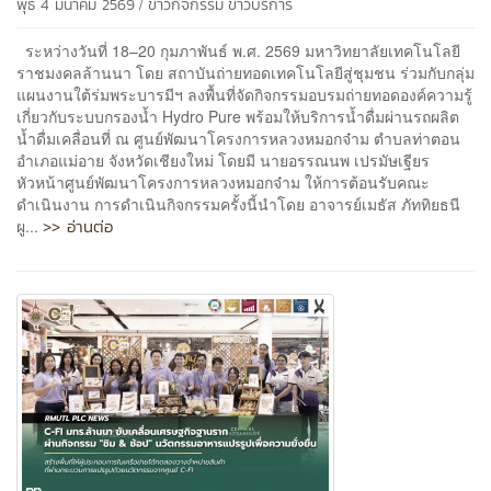
/
พุธ 4 มีนาคม 2569
ข่าวกิจกรรม
ข่าวบริการ
ระหว่างวันที่ 18–20 กุมภาพันธ์ พ.ศ. 2569 มหาวิทยาลัยเทคโนโลยี
ราชมงคลล้านนา โดย สถาบันถ่ายทอดเทคโนโลยีสู่ชุมชน ร่วมกับกลุ่ม
แผนงานใต้ร่มพระบารมีฯ ลงพื้นที่จัดกิจกรรมอบรมถ่ายทอดองค์ความรู้
เกี่ยวกับระบบกรองน้ำ Hydro Pure พร้อมให้บริการน้ำดื่มผ่านรถผลิต
น้ำดื่มเคลื่อนที่ ณ ศูนย์พัฒนาโครงการหลวงหมอกจ๋าม ตำบลท่าตอน
อำเภอแม่อาย จังหวัดเชียงใหม่ โดยมี นายอรรณนพ เปรมัษเฐียร
หัวหน้าศูนย์พัฒนาโครงการหลวงหมอกจ๋าม ให้การต้อนรับคณะ
ดำเนินงาน การดำเนินกิจกรรมครั้งนี้นำโดย อาจารย์เมธัส ภัททิยธนี
>> อ่านต่อ
ผู...