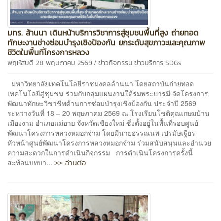
มทร. ล้านนา เดินหน้าบริการวิชาการสู่ชุมชนพื้นที่สูง ถ่ายทอด
ทักษะงานช่างซ่อมบำรุงเชิงป้องกัน ยกระดับสุขภาวะและคุณภาพ
ชีวิตในพื้นที่โครงการหลวง
/
พฤหัสบดี 28 พฤษภาคม 2569
ข่าวกิจกรรม
ข่าวบริการ
SDGs
มหาวิทยาลัยเทคโนโลยีราชมงคลล้านนา โดยสถาบันถ่ายทอด
เทคโนโลยีสู่ชุมชน ร่วมกับกลุ่มแผนงานใต้ร่มพระบารมี จัดโครงการ
พัฒนาทักษะวิชาชีพด้านการซ่อมบำรุงเชิงป้องกัน ประจำปี 2569
ระหว่างวันที่ 18 – 20 พฤษภาคม 2569 ณ โรงเรียนโชติคุณเกษมบ้าน
เมืองงาม อำเภอแม่อาย จังหวัดเชียงใหม่ ซึ่งตั้งอยู่ในพื้นที่รอบศูนย์
พัฒนาโครงการหลวงหมอกจ๋าม โดยมีนายอรรณนพ เปรมัษเฐียร
หัวหน้าศูนย์พัฒนาโครงการหลวงหมอกจ๋าม ร่วมสนับสนุนและอำนวย
ความสะดวกในการดำเนินกิจกรรม การดำเนินโครงการครั้งนี้
>> อ่านต่อ
สะท้อนบทบา...