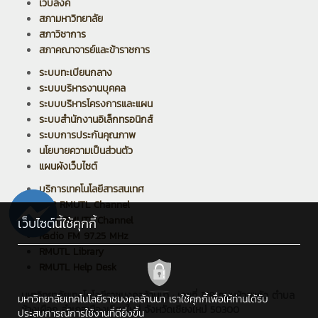
เว็บลิงค์
สภามหาวิทยาลัย
สภาวิชาการ
สภาคณาจารย์และข้าราชการ
ระบบทะเบียนกลาง
ระบบบริหารงานบุคคล
ระบบบริหารโครงการและแผน
ระบบสำนักงานอิเล็กทรอนิกส์
ระบบการประกันคุณภาพ
นโยบายความเป็นส่วนตัว
แผนผังเว็บไซต์
บริการเทคโนโลยีสารสนเทศ
PPR RMUTL Channel
ARIT RMUTL Channel
เว็บไซต์นี้ใช้คุกกี้
Radio FM 97.25 MHz
RMUTL Library
RMUTL Help Desk
มหาวิทยาลัยเทคโนโลยีราชมงคลล้านนา : เลขที่ 128 ถนนห้วยแก้ว ตำบล
มหาวิทยาลัยเทคโนโลยีราชมงคลล้านนา เราใช้คุกกี้เพื่อให้ท่านได้รับ
ช้างเผือก อำเภอเมืองเชียงใหม่ จังหวัดเชียงใหม่ 50300
ประสบการณ์การใช้งานที่ดียิ่งขึ้น