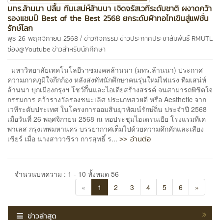
มทร.ล้านนา ปลื้ม ทีมเสน่ห์ล้านนา เจิดจรัสเวทีระดับชาติ ผงาดคว้า
รองแชมป์ Best of the Best 2568 ยกระดับผ้าทอไทเขินสู่แฟชั่น
รักษ์โลก
/
พุธ 26 พฤศจิกายน 2568
ข่าวกิจกรรม
ข่าวประกาศประชาสัมพันธ์
RMUTL
ช่อง@Youtube
ข่าวสำหรับนักศึกษา
มหาวิทยาลัยเทคโนโลยีราชมงคลล้านนา (มทร.ล้านนา) ประกาศ
ความภาคภูมิใจกึกก้อง หลังส่งทัพนักศึกษาคนรุ่นใหม่ไฟแรง ทีมเสน่ห์
ล้านนา บุกเมืองกรุงฯ โชว์กึ๋นและไอเดียสร้างสรรค์ จนสามารถพิชิตใจ
กรรมการ คว้ารางวัลรองชนะเลิศ ประเภทสวยดี หรือ Aesthetic จาก
เวทีระดับประเทศ ในโครงการออมสินยุวพัฒน์รักษ์ถิ่น ประจำปี 2568
เมื่อวันที่ 26 พฤศจิกายน 2568 ณ หอประชุมไฮเดรนเยีย โรงแรมทีเค
พาเลส กรุงเทพมหานคร บรรยากาศเต็มไปด้วยความคึกคักและเสียง
>> อ่านต่อ
เชียร์ เมื่อ นางสาววชิรา การสุทธิ์ ร...
จำนวนบทความ : 1 - 10 ทั้งหมด 56
«
1
2
3
4
5
6
»
ข่าวล่าสุด