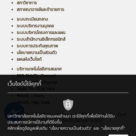
สภาวิชาการ
สภาคณาจารย์และข้าราชการ
ระบบทะเบียนกลาง
ระบบบริหารงานบุคคล
ระบบบริหารโครงการและแผน
ระบบสำนักงานอิเล็กทรอนิกส์
ระบบการประกันคุณภาพ
นโยบายความเป็นส่วนตัว
แผนผังเว็บไซต์
บริการเทคโนโลยีสารสนเทศ
PPR RMUTL Channel
ARIT RMUTL Channel
เว็บไซต์นี้ใช้คุกกี้
Radio FM 97.25 MHz
RMUTL Library
RMUTL Help Desk
มหาวิทยาลัยเทคโนโลยีราชมงคลล้านนา : เลขที่ 128 ถนนห้วยแก้ว ตำบล
มหาวิทยาลัยเทคโนโลยีราชมงคลล้านนา เราใช้คุกกี้เพื่อให้ท่านได้รับ
ช้างเผือก อำเภอเมืองเชียงใหม่ จังหวัดเชียงใหม่ 50300
ประสบการณ์การใช้งานที่ดียิ่งขึ้น
โทรศัพท์ : 0 5392 1444 , อีเมล : saraban@rmutl.ac.th
คลิกเพื่อดูข้อมูลเพิ่มเติม
"นโยบายความเป็นส่วนตัว"
และ
"นโยบายคุกกี้"