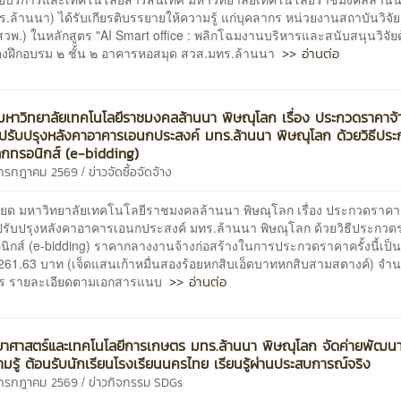
.ล้านนา) ได้รับเกียรติบรรยายให้ความรู้ แก่บุคลากร หน่วยงานสถาบันวิจั
วพ.) ในหลักสูตร "AI Smart office : พลิกโฉมงานบริหารและสนับสนุนวิจัย
>> อ่านต่อ
้องฝึกอบรม ๒ ชั้น ๒ อาคารหอสมุด สวส.มทร.ล้านนา
หาวิทยาลัยเทคโนโลยีราชมงคลล้านนา พิษณุโลก เรื่อง ประกวดราคาจ้
งปรับปรุงหลังคาอาคารเอนกประสงค์ มทร.ล้านนา พิษณุโลก ด้วยวิธีปร
ล็กทรอนิกส์ (e-bidding)
/
4 กรกฎาคม 2569
ข่าวจัดซื้อจัดจ้าง
ียด มหาวิทยาลัยเทคโนโลยีราชมงคลล้านนา พิษณุโลก เรื่อง ประกวดราคา
งปรับปรุงหลังคาอาคารเอนกประสงค์ มทร.ล้านนา พิษณุโลก ด้วยวิธีประกว
อนิกส์ (e-bidding) ราคากลางงานจ้างก่อสร้างในการประกวดราคาครั้งนี้เป็นเ
0,261.63 บาท (เจ็ดแสนเก้าหมื่นสองร้อยหกสิบเอ็ดบาทหกสิบสามสตางค์) จำ
>> อ่านต่อ
าร รายละเอียดตามเอกสารแนบ
าศาสตร์และเทคโนโลยีการเกษตร มทร.ล้านนา พิษณุโลก จัดค่ายพัฒน
ามรู้ ต้อนรับนักเรียนโรงเรียนนครไทย เรียนรู้ผ่านประสบการณ์จริง
/
4 กรกฎาคม 2569
ข่าวกิจกรรม
SDGs