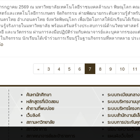
24 กรกฎาคม 2569 ณ มหาวิทยาลัยเทคโนโลยีราชมงคลล้านนา พิษณุโลก คณ
สตร์และเทคโนโลยีการเกษตร จัดกิจกรรม ค่ายพัฒนายกระดับความรู้สำหรับ
นครไทย อำเภอนครไทย จังหวัดพิษณุโลก เพื่อเปิดโอกาสให้นักเรียนได้เรียนร
ียนรู้จริงภายในมหาวิทยาลัย พร้อมเสริมสร้างประสบการณ์ด้านวิทยาศาสตร์
ยี และนวัตกรรม ผ่านการลงมือปฏิบัติร่วมกับคณาจารย์และบุคลากรของแ
ยในกิจกรรม นักเรียนได้เข้าร่วมการเรียนรู้ในฐานกิจกรรมที่หลากหลาย ปร
่อ
«
3
4
5
6
7
8
9
10
11
ค้นหานักศึกษา
ระบบทะเบียนกลาง
หลักสูตรที่เปิดสอน
ระบบบริหารงานบุ
คำถามที่พบบ่อย
ระบบบริหารโครง
เว็บลิงค์
ระบบสำนักงานอิเล
สภามหาวิทยาลัย
ระบบการประกันค
สภาวิชาการ
นโยบายความเป็นส่
สภาคณาจารย์และข้าราชการ
แผนผังเว็บไซต์