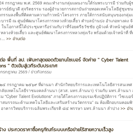
24 กรกฎาคม พ.ศ. 2569 คณะทำงานกลุ่มแผนงานใต้ร่มพระบารมี ร่วมกับผู้ช
ารย์ธัญวดี สุจริตธรรม รองผู้อำนวยการสถาบันถ่ายทอดเทคโนโลยีสู่ชุมชน
กิจกรรมลงพื้นที่ติดตามความก้าวหน้าโครงการ ภายใต้การสนับสนุนของกลุ่
ระบารมี ณ ศูนย์พัฒนาโครงการหลวงห้วยเสี้ยว ตำบลบ้านปง อำเภอหางดง จั
่ ในโอกาสนี้ได้ประชุมหารือร่วมกับว่าที่ร้อยตรีธวัชชัย ภูมิวงค์ หัวหน้าศูนย
ลวงห้วยเสี้ยว และศูนย์พัฒนาโครงการหลวงทุ่งเริง พร้อมด้วยเจ้าหน้าที่ ที่เ
>> อ่านต่อ
ะ...
ต่อ พื้นที่ ลป. เฟ้นหาสุดยอดตัวแทนไซเบอร์ จัดค่าย '' Cyber Talent
ns '' ติวเข้มสู่เวทีระดับประเทศ
/
7 กรกฎาคม 2569
ข่าวกิจกรรม
นที่ ๒๔ กรกฎาคม ๒๕๖๙ ที่ผ่านมา สำนักวิทยบริการและเทคโนโลยีสารสนเทศ
าลัยเทคโนโลยีราชมงคลล้านนา (สวส. มทร.ล้านนา) ร่วมกับ มทร.ล้านนา
รม "Cyber Talent Evolutions" ภายใต้โครงการอบรมเชิงปฏิบัติการ “ไซเบอร
ฒนาสมรรถนะด้านเทคโนโลยีและเสริมสร้างนวัตกรรม” ณ ห้องฝึกอบรมคอมพิ
>> อ่า
อาคารวิทยบริการเฉลิมพระเกียรติ ๘๔ พรรษา มทร.ล้านนา ลำปาง
่าง ประกวดราคาซื้อครุภัณฑ์ระบบเครือข่ายไร้สายความเร็วสูง