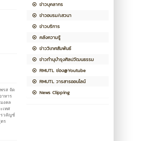
ข่าวบุคลากร
ข่าวอบรม/เสวนา
ข่าวบริการ
คลังความรู้
ข่าววิเทศสัมพันธ์
ข่าวทำนุบำรุงศิลปวัฒนธรรม
RMUTL ช่อง@Youtube
RMUTL วารสารออนไลน์
ิพรส จัด
News Clipping
รอาหาร
ชมงคล
ระเทศ
วรวลัญช์
ูตร