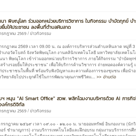
นนา พิษณุโลก ร่วมออกหน่วยบริการวิชาการ ในกิจกรรม บำบัดทุกข์ บำร
ยยิ้มให้ประชาชน ลงพื้นที่ตำบลหินลาด
/
4 กรกฎาคม 2569
ข่าวกิจกรรม
4 กรกฎาคม 2569 เวลา 09.00 น. ณ องค์การบริหารส่วนตำบลหินลาด หมู่ที่ 
อำเภอวัดโบสถ์ จังหวัดพิษณุโลก งานคลินิกเทคโนโลยี มหาวิทยาลัยเทคโนโ
นนา พิษณุโลก เข้าร่วมออกหน่วยบริการวิชาการ ภายใต้กิจกรรม “บำบัดทุกข
 สร้างรอยยิ้มให้ประชาชน” เพื่อให้บริการด้านวิชาการ ถ่ายทอดองค์ความรู้
ก่ประชาชนในพื้นที่ พร้อมรับฟังปัญหาและความต้องการของชุมชน เพื่อนำ
>> อ่านต่อ
หาวิทยาลัยไปประยุกต์ใช้ในการพัฒนาคุณภาพชีวิตแ...
ฯ หนุน ''AI Smart Office'' สวพ. พลิกโฉมงานบริหารด้วย AI ภารกิจวิจ
องค์กรดิจิทัล
/
4 กรกฎาคม 2569
ข่าวกิจกรรม
๒๔ กรกฎาคม ๒๕๖๙ เวลา ๐๙.๐๐ - ๑๒.๐๐ น. นายออมทรัพย์ อินกองงาม (นัก
ตอร์ ชำนาญการ) งานบริการเทคโนโลยีและฝึกอบรม กลุ่มงานบริการการศึ
ทยบริการและเทคโนโลยีสารสนเทศ มหาวิทยาลัยเทคโนโลยีราชมงคลล้าน