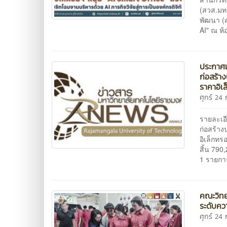
(สวส.มทร
พัฒนา (ส
AI" ณ ห
ประกาศม
ก่อสร้า
ราคาอิเ
ศุกร์ 2
รายละเอ
ก่อสร้า
อิเล็กทร
สิ้น 79
1 รายก
คณะวิทย
ระดับคว
ศุกร์ 2