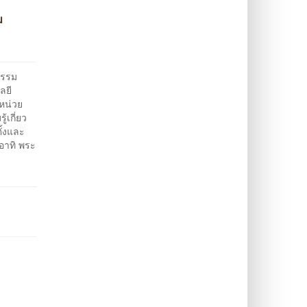
น
กรรม
ลยี
หน่วย
เกี่ยว
ั้งและ
อาทิ พระ