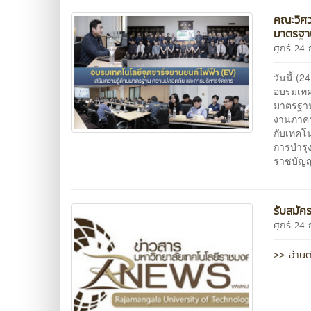
คณะวิศว
มาตรฐา
ศุกร์ 2
วันนี้ (
อบรมเทคโ
มาตรฐาน
งานภาครั
กับเทคโ
การบำรุ
ราชบัญญ
รับสมัค
ศุกร์ 2
>> อ่านต