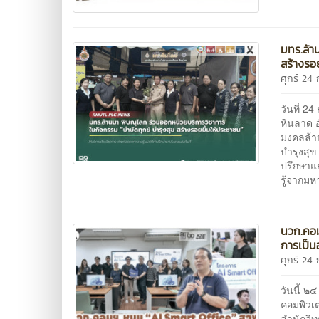
มทร.ล้า
สร้างรอ
ศุกร์ 2
วันที่ 2
หินลาด 
มงคลล้า
บำรุงสุข
ปรึกษาแ
รู้จากม
นวก.คอม
การเป็น
ศุกร์ 2
วันนี้ 
คอมพิวเ
สำนักวิ