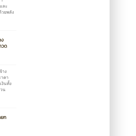
ยและ
ด้วยพลัง
าง
ะกวด
จ้าง
ดราคา
งินทั้ง
นวน
ายก