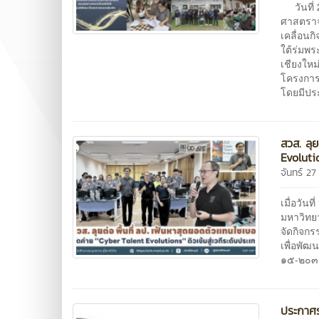
วันที่ 
ศาสตราจ
เคลื่อน
ใต้ร่มพ
เชียงใหม
โครงการห
โดยมีปร
สวส. ลุย
Evolutio
จันทร์ 2
เมื่อวั
มหาวิทย
จัดกิจกร
เพื่อพั
๑๕-๒๐๓ 
ประกาศร