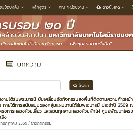
ียบข้อบังคับ
หลักสูตร
คณะ/หน่วยงาน
ดาวน์โหลด
บทความ
ค้นหา
นงานใต้ร่มพระบารมี ขับเคลื่อนจัดกิจกรรมลงพื้นที่ติดตามความก้าวหน้า
 ภายใต้การสนับสนุนของกลุ่มแผนงานใต้ร่มพระบารมี ประจำปี 2569 ณ
รงการหลวงห้วยเสี้ยว และสวนกุหลาบหลวงห้วยผักไผ่ ศูนย์พัฒนาโคร
เริง
/
7 กรกฎาคม 2569
ข่าวกิจกรรม